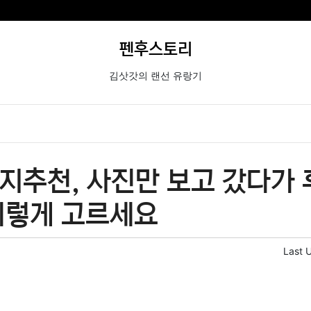
펜후스토리
김삿갓의 랜선 유랑기
지추천, 사진만 보고 갔다가 
이렇게 고르세요
Last 