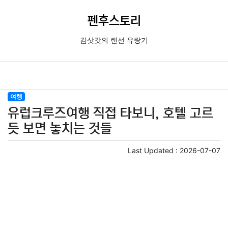
펜후스토리
김삿갓의 랜선 유랑기
여행
유럽크루즈여행 직접 타보니, 호텔 고르
듯 보면 놓치는 것들
Last Updated :
2026-07-07