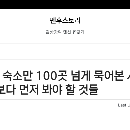
펜후스토리
김삿갓의 랜선 유랑기
숙소만 100곳 넘게 묵어본 
보다 먼저 봐야 할 것들
Last 