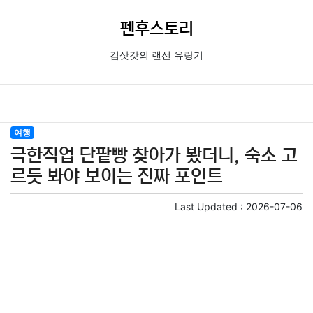
펜후스토리
김삿갓의 랜선 유랑기
여행
극한직업 단팥빵 찾아가 봤더니, 숙소 고
르듯 봐야 보이는 진짜 포인트
Last Updated :
2026-07-06