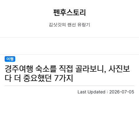
펜후스토리
김삿갓의 랜선 유랑기
여행
경주여행 숙소를 직접 골라보니, 사진보
다 더 중요했던 7가지
Last Updated :
2026-07-05