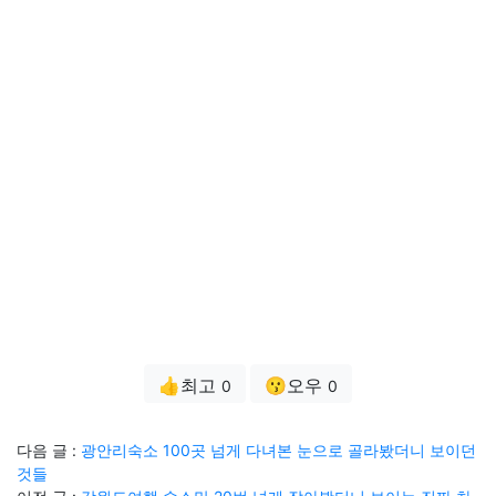
👍최고
😗오우
0
0
다음 글 :
광안리숙소 100곳 넘게 다녀본 눈으로 골라봤더니 보이던
것들