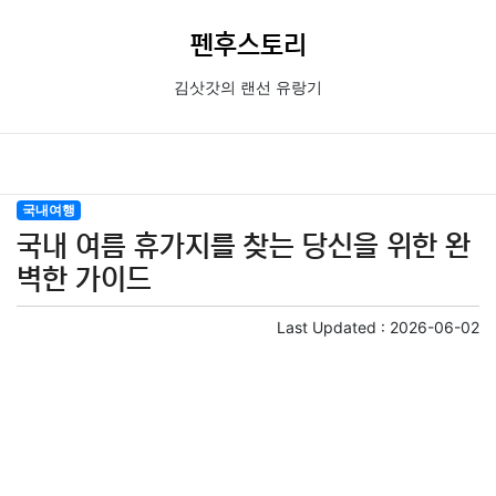
펜후스토리
김삿갓의 랜선 유랑기
국내여행
국내 여름 휴가지를 찾는 당신을 위한 완
벽한 가이드
Last Updated :
2026-06-02