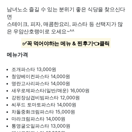
남녀노소 즐길 수 있는 분위기 좋은 식당을 찾으신다
면
스테이크, 피자, 매콤한요리, 파스타 등 선택지가 많
은 우암산호랭이로 오세요~^^
✅꼭 먹어야하는 메뉴 & 찐후기👈클릭
메뉴가격
조개파스타
13,000원
청양베이컨파스타
14,000원
명란고사리파스타
14,000원
새우로제파스타(일반/매운)
16,000원
강된장삼겹비빔파스타
12,000원
씨푸드 토마토파스타
14,000원
차돌중화크림파스타
15,000원
마라크림파스타
14,000원
통영굴오일파스타
13,000원