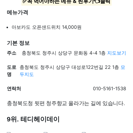
✅꼭 먹어야하는 메뉴 & 찐후기👈클릭
메뉴가격
아보카도 오픈샌드위치
14,000원
기본 정보
주소
충청북도 청주시 상당구 문화동 4-4 1층
지도보기
도로
충청북도 청주시 상당구 대성로122번길 22 1층
모
명
두지도
연락처
010-5161-1538
충청북도청 뒷편 청주향교 올라가는 길에 있습니다.
9위. 테디헤이데이