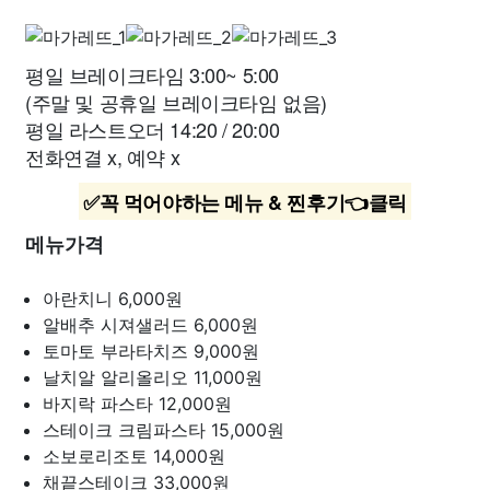
평일 브레이크타임 3:00~ 5:00
(주말 및 공휴일 브레이크타임 없음)
평일 라스트오더 14:20 / 20:00
전화연결 x, 예약 x
✅꼭 먹어야하는 메뉴 & 찐후기👈클릭
메뉴가격
아란치니
6,000원
알배추 시져샐러드
6,000원
토마토 부라타치즈
9,000원
날치알 알리올리오
11,000원
바지락 파스타
12,000원
스테이크 크림파스타
15,000원
소보로리조토
14,000원
채끝스테이크
33,000원