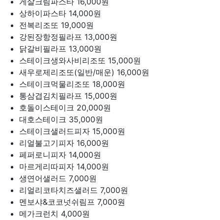
게살크림파스타
16,000원
상하이파스타
14,000원
전복리조또
19,000원
강된장항정필라프
13,000원
닭갈비필라프
13,000원
스테이크생와사비리조또
15,000원
새우로제리조또(일반/매운)
16,000원
스테이크먹물리조또
18,000원
통삼겹김치필라프
15,000원
호돌이스테이크
20,000원
대호스테이크
35,000원
스테이크샐러드피자
15,000원
리얼불고기피자
16,000원
페퍼로니피자
14,000원
마르게리따피자
14,000원
생연어샐러드
7,000원
리얼리코타치즈샐러드
7,000원
멘보샤&코코넛쉬림프
7,000원
메가크런치
4,000원