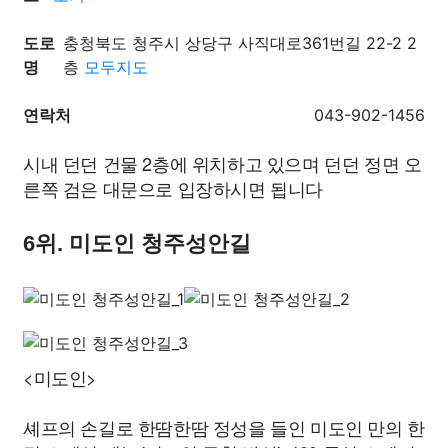
도로
충청북도 청주시 상당구 사직대로361번길 22-2 2
명
층
모두지도
연락처
043-902-1456
시내 던던 건물 2층에 위치하고 있으며 던던 정면 오
른쪽 검은 대문으로 입장하시면 됩니다
6위. 미도인 청주성안길
<미도인>
셰프의 손길로 한땀한땀 정성을 들인 미도인 만의 한