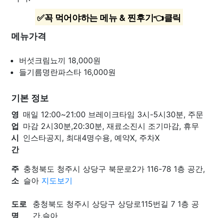
✅꼭 먹어야하는 메뉴 & 찐후기👈클릭
메뉴가격
버섯크림뇨끼
18,000원
들기름명란파스타
16,000원
기본 정보
영
매일 12:00~21:00 브레이크타임 3시-5시30분, 주문
업
마감 2시30분,20:30분, 재료소진시 조기마감, 휴무
시
인스타공지, 최대4명수용, 예약X, 주차X
간
주
충청북도 청주시 상당구 북문로2가 116-78 1층 공간,
소
슬아
지도보기
도로
충청북도 청주시 상당구 상당로115번길 7 1층 공
명
간,슬아