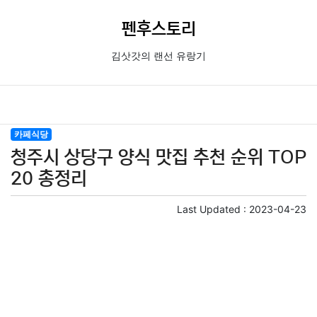
펜후스토리
김삿갓의 랜선 유랑기
카페식당
청주시 상당구 양식 맛집 추천 순위 TOP
20 총정리
Last Updated :
2023-04-23