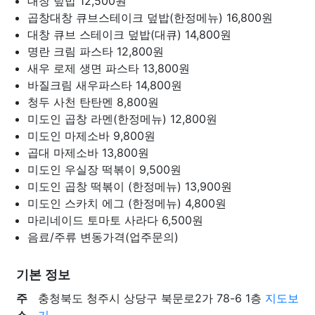
대창 덮밥
12,500원
곱창대창 큐브스테이크 덮밥(한정메뉴)
16,800원
대창 큐브 스테이크 덮밥(대큐)
14,800원
명란 크림 파스타
12,800원
새우 로제 생면 파스타
13,800원
바질크림 새우파스타
14,800원
청두 사천 탄탄멘
8,800원
미도인 곱창 라멘(한정메뉴)
12,800원
미도인 마제소바
9,800원
곱대 마제소바
13,800원
미도인 우실장 떡볶이
9,500원
미도인 곱창 떡볶이 (한정메뉴)
13,900원
미도인 스카치 에그 (한정메뉴)
4,800원
마리네이드 토마토 사라다
6,500원
음료/주류
변동가격(업주문의)
기본 정보
주
충청북도 청주시 상당구 북문로2가 78-6 1층
지도보