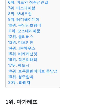
6위. 미도인 청주성안길
7위. 어스테이블
8위. 보네르현
9위. 테디헤이데이
10위. 우암산호랭이
11위. 오스테리아문
12위. 올리버스
13위. 미오키친
14위. JM하우스
15위. 비케케선셋
16위. 작은이태리
17위. 헤도닉
18위. 브루클린바이브 동남점
19위. 청주함박
20위. 라피자
1위. 마가레뜨