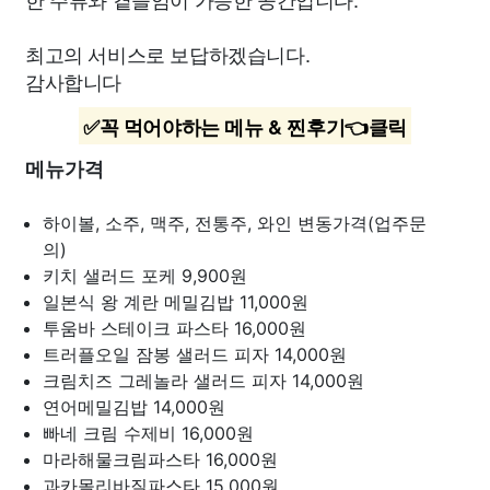
최고의 서비스로 보답하겠습니다.
감사합니다
✅꼭 먹어야하는 메뉴 & 찐후기👈클릭
메뉴가격
하이볼, 소주, 맥주, 전통주, 와인
변동가격(업주문
의)
키치 샐러드 포케
9,900원
일본식 왕 계란 메밀김밥
11,000원
투움바 스테이크 파스타
16,000원
트러플오일 잠봉 샐러드 피자
14,000원
크림치즈 그레놀라 샐러드 피자
14,000원
연어메밀김밥
14,000원
빠네 크림 수제비
16,000원
마라해물크림파스타
16,000원
과카몰리바질파스타
15,000원