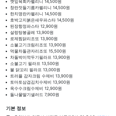
깻잎육회카펠리니
14,500원
창란젓들기름카펠리니
14,500원
한치명란카펠리니
14,500원
호박고지붉은새우파스타
14,500원
된장항정파스타
12,900원
설렁탕봉골레
13,900원
로제찜닭리조또
13,900원
소불고기크림리조또
13,900원
먹물차돌관자리조또
15,500원
차돌박이깍두기필라프
13,900원
소불고기 필라프
13,500원
불 닭꼬리 필라프
13,000원
트러플 감자크림 수제비
13,900원
토마토삼겹김치수제비
13,900원
옥수수크림수제비
12,900원
돌나물딸기샐러드
7,900원
기본 정보