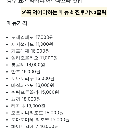
청주 뇨끼 라자냐 어란파스타 맛집
✅꼭 먹어야하는 메뉴 & 찐후기👈클릭
메뉴가격
로제감베로
17,000원
시저샐러드
11,000원
카프레제
16,000원
알리오올리오
11,000원
봉골레
16,000원
만조
16,000원
토마토라구
15,000원
바질페스토
16,000원
쉬림프루꼴라
15,000원
뇨끼
18,000원
라자냐
19,000원
포르치니리조또
15,000원
토마토마레 리조또
15,000원
화이트감베로
16,000원