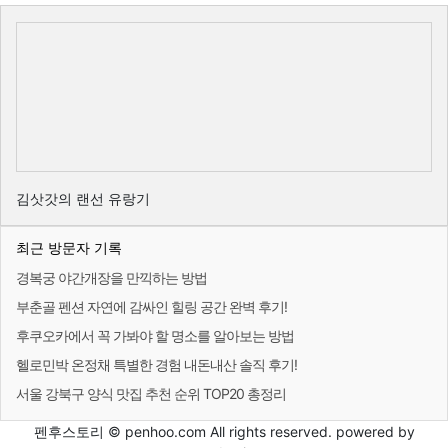
김삿갓의 랜선 유랑기
최근 방문자 기록
경복궁 야간개장을 만끽하는 방법
부춘골 펜션 자연에 감싸인 힐링 공간 완벽 후기!
후쿠오카에서 꼭 가봐야 할 명소를 알아보는 방법
헬로민박 온정채 특별한 경험 내돈내산 솔직 후기!
서울 강북구 양식 맛집 추천 순위 TOP20 총정리
펜후스토리 © penhoo.com All rights reserved. powered by