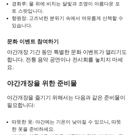
경회루: 물 위에 비치는 달빛과 조명이 아름다운 포
토 스팟입니다.
향원정: 고즈넉한 분위기 속에서 여유롭게 산책할 수
있습니다.
문화 이벤트 참여하기
야간개장 기간 동안 특별한 문화 이벤트가 열리기도
합니다. 전통 음악 공연이나 전시회를 놓치지 마세
요.
야간개장을 위한 준비물
야간개장을 즐기기 위해서는 다음과 같은 준비물이
필요합니다:
따뜻한 옷: 야간에는 기온이 낮아질 수 있으니, 따뜻
한 옷을 준비하세요.