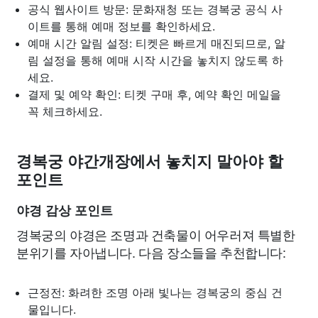
공식 웹사이트 방문: 문화재청 또는 경복궁 공식 사
이트를 통해 예매 정보를 확인하세요.
예매 시간 알림 설정: 티켓은 빠르게 매진되므로, 알
림 설정을 통해 예매 시작 시간을 놓치지 않도록 하
세요.
결제 및 예약 확인: 티켓 구매 후, 예약 확인 메일을
꼭 체크하세요.
경복궁 야간개장에서 놓치지 말아야 할
포인트
야경 감상 포인트
경복궁의 야경은 조명과 건축물이 어우러져 특별한
분위기를 자아냅니다. 다음 장소들을 추천합니다:
근정전: 화려한 조명 아래 빛나는 경복궁의 중심 건
물입니다.