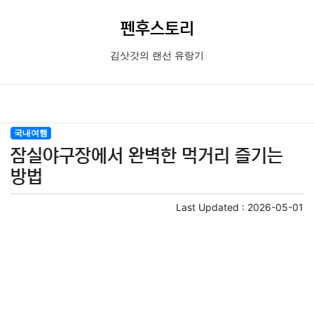
펜후스토리
김삿갓의 랜선 유랑기
국내여행
잠실야구장에서 완벽한 먹거리 즐기는
방법
Last Updated :
2026-05-01