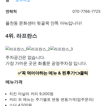
명
모두지도
연락처
070-7766-7725
율천동 문화센터 뒷골목 안쪽 아늑입니다!
4위. 라프란스
주차공간은 없습니다.
가장 가까운 곳은 화홍문 공영주차장 입니다.
✅꼭 먹어야하는 메뉴 & 찐후기👈클릭
메뉴가격
치킨 마살라 커리
9,000원
커리 외 메뉴는 주기별로 변동
변동가격(업주문의)
소다
4,500원