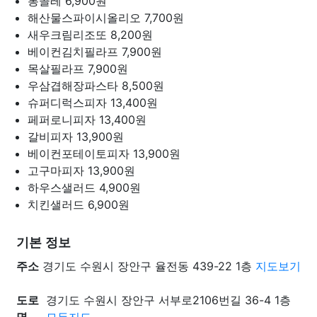
봉골레
6,900원
해산물스파이시올리오
7,700원
새우크림리조또
8,200원
베이컨김치필라프
7,900원
목살필라프
7,900원
우삼겹해장파스타
8,500원
슈퍼디럭스피자
13,400원
페퍼로니피자
13,400원
갈비피자
13,900원
베이컨포테이토피자
13,900원
고구마피자
13,900원
하우스샐러드
4,900원
치킨샐러드
6,900원
기본 정보
주소
경기도 수원시 장안구 율전동 439-22 1층
지도보기
도로
경기도 수원시 장안구 서부로2106번길 36-4 1층