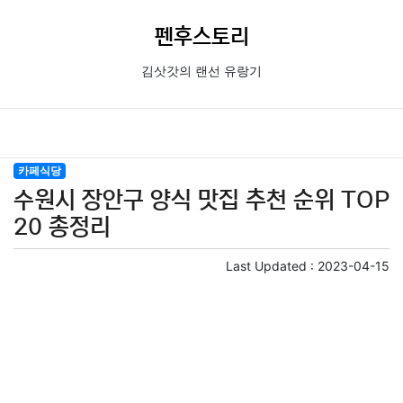
펜후스토리
김삿갓의 랜선 유랑기
카페식당
수원시 장안구 양식 맛집 추천 순위 TOP
20 총정리
Last Updated :
2023-04-15