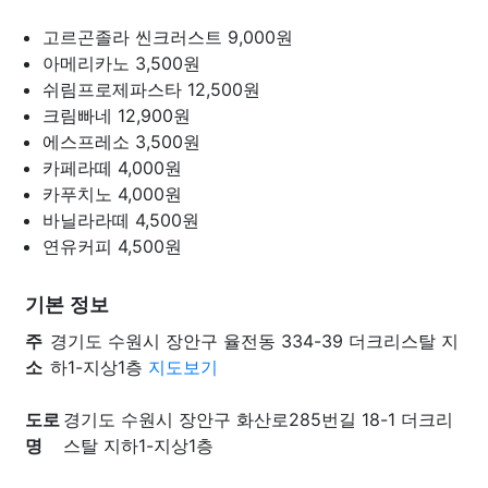
고르곤졸라 씬크러스트
9,000원
아메리카노
3,500원
쉬림프로제파스타
12,500원
크림빠네
12,900원
에스프레소
3,500원
카페라떼
4,000원
카푸치노
4,000원
바닐라라떼
4,500원
연유커피
4,500원
기본 정보
주
경기도 수원시 장안구 율전동 334-39 더크리스탈 지
소
하1-지상1층
지도보기
도로
경기도 수원시 장안구 화산로285번길 18-1 더크리
명
스탈 지하1-지상1층