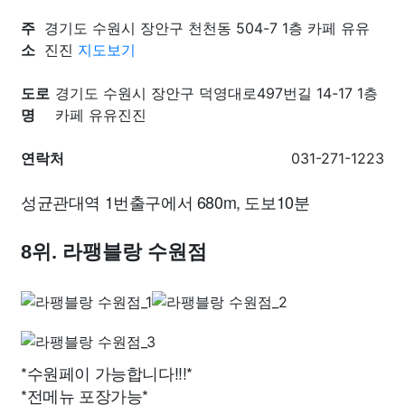
주
경기도 수원시 장안구 천천동 504-7 1층 카페 유유
소
진진
지도보기
도로
경기도 수원시 장안구 덕영대로497번길 14-17 1층
명
카페 유유진진
연락처
031-271-1223
성균관대역 1번출구에서 680m, 도보10분
8위. 라팽블랑 수원점
*수원페이 가능합니다!!!*
*전메뉴 포장가능*