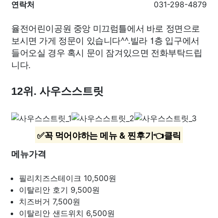
연락처
031-298-4879
율전어린이공원 중앙 미끄럼틀에서 바로 정면으로
보시면 가게 정문이 있습니다^^.빌라 1층 입구에서
들어오실 경우 혹시 문이 잠겨있으면 전화부탁드립
니다.
12위. 사우스스트릿
✅꼭 먹어야하는 메뉴 & 찐후기👈클릭
메뉴가격
필리치즈스테이크
10,500원
이탈리안 호기
9,500원
치즈버거
7,500원
이탈리안 샌드위치
6,500원