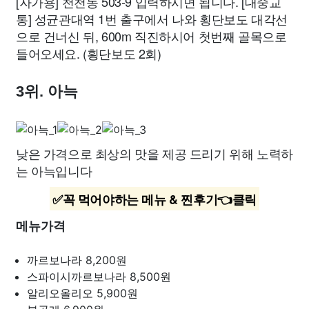
[자가용] 천천동 503-9 입력하시면 됩니다. [대중교
통] 성균관대역 1번 출구에서 나와 횡단보도 대각선
으로 건너신 뒤, 600m 직진하시어 첫번째 골목으로
들어오세요. (횡단보도 2회)
3위. 아늑
낮은 가격으로 최상의 맛을 제공 드리기 위해 노력하
는 아늑입니다
✅꼭 먹어야하는 메뉴 & 찐후기👈클릭
메뉴가격
까르보나라
8,200원
스파이시까르보나라
8,500원
알리오올리오
5,900원