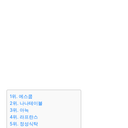
1위. 에스쿱
2위. 나나테이블
3위. 아늑
4위. 라프란스
5위. 정성식탁