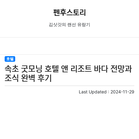
펜후스토리
김삿갓의 랜선 유랑기
호텔
속초 굿모닝 호텔 앤 리조트 바다 전망과
조식 완벽 후기
Last Updated :
2024-11-29