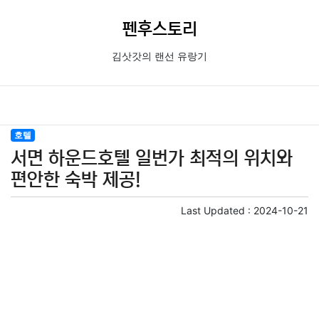
펜후스토리
김삿갓의 랜선 유랑기
호텔
서면 하운드호텔 일번가 최적의 위치와
편안한 숙박 제공!
Last Updated :
2024-10-21