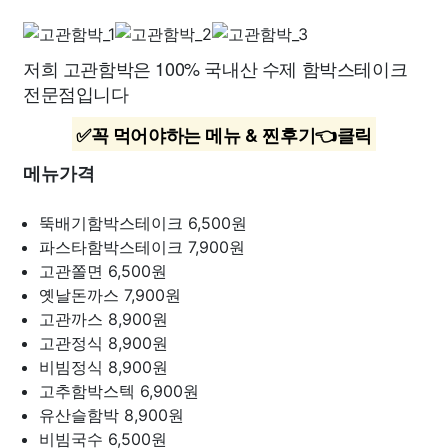
저희 고관함박은 100% 국내산 수제 함박스테이크
전문점입니다
✅꼭 먹어야하는 메뉴 & 찐후기👈클릭
메뉴가격
뚝배기함박스테이크
6,500원
파스타함박스테이크
7,900원
고관쫄면
6,500원
옛날돈까스
7,900원
고관까스
8,900원
고관정식
8,900원
비빔정식
8,900원
고추함박스텍
6,900원
유산슬함박
8,900원
비빔국수
6,500원