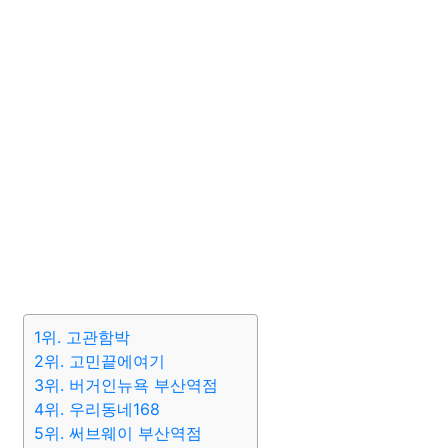
1위. 고관함박
2위. 고민끝에여기
3위. 버거인뉴욕 부산역점
4위. 우리동네168
5위. 써브웨이 부산역점