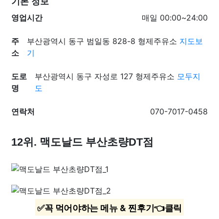
기본 정보
영업시간
매일 00:00~24:00
주
부산광역시 동구 범일동 828-8 형제주유소
지도보
소
기
도로
부산광역시 동구 자성로 127 형제주유소
모두지
명
도
연락처
070-7017-0458
12위. 맥도날드 부산초량DT점
✅꼭 먹어야하는 메뉴 & 찐후기👈클릭