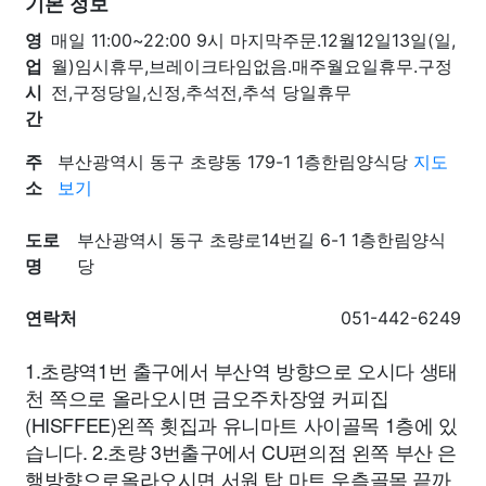
기본 정보
영
매일 11:00~22:00 9시 마지막주문.12월12일13일(일,
업
월)임시휴무,브레이크타임없음.매주월요일휴무.구정
시
전,구정당일,신정,추석전,추석 당일휴무
간
주
부산광역시 동구 초량동 179-1 1층한림양식당
지도
소
보기
도로
부산광역시 동구 초량로14번길 6-1 1층한림양식
명
당
연락처
051-442-6249
1.초량역1번 출구에서 부산역 방향으로 오시다 생태
천 쪽으로 올라오시면 금오주차장옆 커피집
(HISFFEE)왼쪽 횟집과 유니마트 사이골목 1층에 있
습니다. 2.초량 3번출구에서 CU편의점 왼쪽 부산 은
행방향으로올라오시면 서원 탑 마트 우측골목 끝까