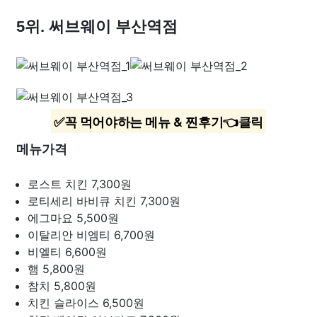
5위. 써브웨이 부산역점
✅꼭 먹어야하는 메뉴 & 찐후기👈클릭
메뉴가격
로스트 치킨
7,300원
로티세리 바비큐 치킨
7,300원
에그마요
5,500원
이탈리안 비엠티
6,700원
비엘티
6,600원
햄
5,800원
참치
5,800원
치킨 슬라이스
6,500원