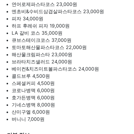
연어로제파스타코스
23,000원
엔초비&수비드삼겹살파스타코스
23,000원
피자
34,000원
하프 후레쉬 피자
19,000원
LA 갈비 코스
35,000원
큐브스테이크코스
37,000원
토마토해산물파스타코스
22,000원
해산물크림파스타
23,000원
브라타치즈샐러드
24,000원
베이컨&치즈미트볼파스타코스
24,000원
콜드브루
4,500원
스페셜커피
4,500원
코로나병맥
6,000원
호가든병맥
6,000원
기네스병맥
8,000원
산미구엘
6,000원
버니니
7,000원