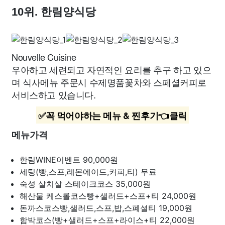
10위. 한림양식당
Nouvelle Cuisine
우아하고 세련되고 자연적인 요리를 추구 하고 있으
며 식사메뉴 주문시 수제명품꽃차와 스페셜커피로
서비스하고 있습니다.
✅꼭 먹어야하는 메뉴 & 찐후기👈클릭
메뉴가격
한림WINE이벤트
90,000원
세팅(빵,스프,레몬에이드,커피,티)
무료
숙성 살치살 스테이크코스
35,000원
해산물 케스롤코스빵+샐러드+스프+티
24,000원
돈까스코스빵,샐러드,스프,밥,스폐셜티
19,000원
함박코스(빵+샐러드+스프+라이스+티
22,000원