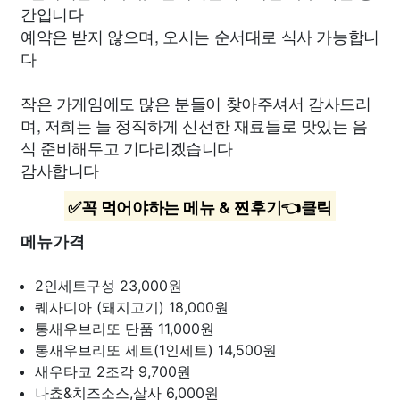
간입니다
예약은 받지 않으며, 오시는 순서대로 식사 가능합니
다
작은 가게임에도 많은 분들이 찾아주셔서 감사드리
며, 저희는 늘 정직하게 신선한 재료들로 맛있는 음
식 준비해두고 기다리겠습니다
감사합니다
✅꼭 먹어야하는 메뉴 & 찐후기👈클릭
메뉴가격
2인세트구성
23,000원
퀘사디아 (돼지고기)
18,000원
통새우브리또 단품
11,000원
통새우브리또 세트(1인세트)
14,500원
새우타코 2조각
9,700원
나쵸&치즈소스,살사
6,000원