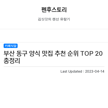
펜후스토리
김삿갓의 랜선 유랑기
카페식당
부산 동구 양식 맛집 추천 순위 TOP 20
총정리
Last Updated :
2023-04-14