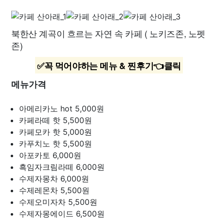
북한산 계곡이 흐르는 자연 속 카페 ( 노키즈존, 노펫
존)
✅꼭 먹어야하는 메뉴 & 찐후기👈클릭
메뉴가격
아메리카노 hot
5,000원
카페라떼 핫
5,500원
카페모카 핫
5,000원
카푸치노 핫
5,500원
아포카토
6,000원
흑임자크림라떼
6,000원
수제자몽차
6,000원
수제레몬차
5,500원
수제오미자차
5,500원
수제자몽에이드
6,500원