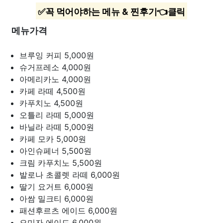
✅꼭 먹어야하는 메뉴 & 찐후기👈클릭
메뉴가격
브루잉 커피
5,000원
슈거프레소
4,000원
아메리카노
4,000원
카페 라떼
4,500원
카푸치노
4,500원
오틀리 라떼
5,000원
바닐라 라떼
5,000원
카페 모카
5,000원
아인슈페너
5,500원
크림 카푸치노
5,500원
발로나 초콜렛 라떼
6,000원
딸기 요거트
6,000원
아쌈 밀크티
6,000원
패션후르츠 에이드
6,000원
오미자 에이드
6,000원