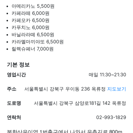
아메리카노
5,500원
카페라떼
6,000원
카페모카
6,500원
카푸치노
6,000원
바닐라라떼
6,500원
카라멜마끼야또
6,500원
릴렉슈페너
7,000원
기본 정보
영업시간
매일 11:30~21:30
주소
서울특별시 강북구 우이동 236 옥류정
지도보기
도로명
서울특별시 강북구 삼양로181길 142 옥류정
연락처
02-993-1829
북한산우이역 1번출구에서 나와서 우측길로 800m