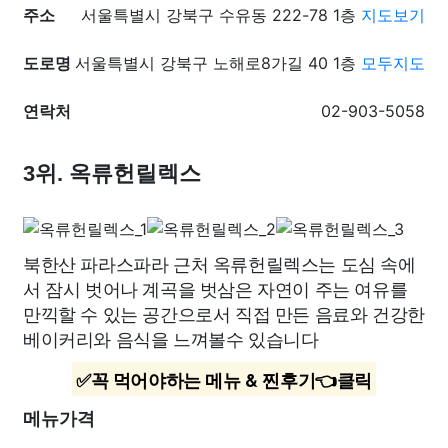
주소
서울특별시 강북구 수유동 222-78 1층
지도보기
도로명
서울특별시 강북구 노해로8가길 40 1층
모두지도
연락처
02-903-5058
3위. 옥류헌릴렉스
북한산 파라스파라 근처 옥류헌릴렉스는 도심 속에
서 잠시 벗어나 계곡을 벗삼은 자연이 주는 여유를
만끽할 수 있는 공간으로서 직접 만든 음료와 건강한
베이커리와 음식을 느껴볼수 있습니다
✅꼭 먹어야하는 메뉴 & 찐후기👈클릭
메뉴가격