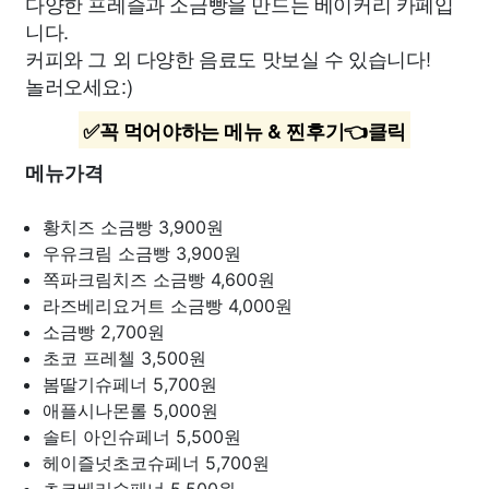
다양한 프레즐과 소금빵을 만드는 베이커리 카페입
니다.
커피와 그 외 다양한 음료도 맛보실 수 있습니다!
놀러오세요:)
✅꼭 먹어야하는 메뉴 & 찐후기👈클릭
메뉴가격
황치즈 소금빵
3,900원
우유크림 소금빵
3,900원
쪽파크림치즈 소금빵
4,600원
라즈베리요거트 소금빵
4,000원
소금빵
2,700원
초코 프레첼
3,500원
봄딸기슈페너
5,700원
애플시나몬롤
5,000원
솔티 아인슈페너
5,500원
헤이즐넛초코슈페너
5,700원