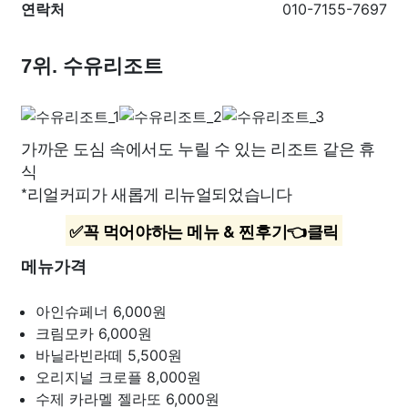
연락처
010-7155-7697
7위. 수유리조트
가까운 도심 속에서도 누릴 수 있는 리조트 같은 휴
식
*리얼커피가 새롭게 리뉴얼되었습니다
✅꼭 먹어야하는 메뉴 & 찐후기👈클릭
메뉴가격
아인슈페너
6,000원
크림모카
6,000원
바닐라빈라떼
5,500원
오리지널 크로플
8,000원
수제 카라멜 젤라또
6,000원