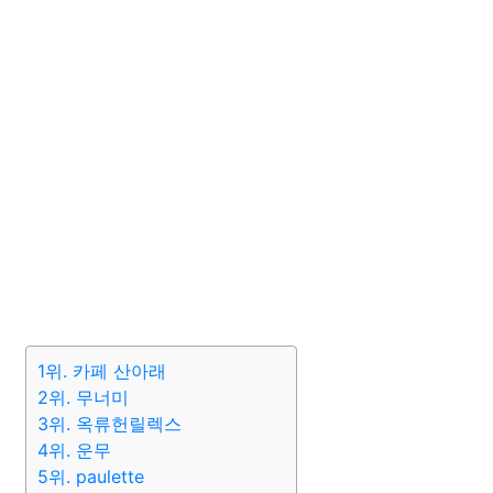
1위. 카페 산아래
2위. 무너미
3위. 옥류헌릴렉스
4위. 운무
5위. paulette