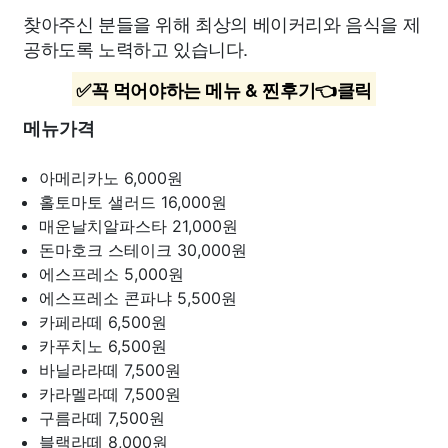
찾아주신 분들을 위해 최상의 베이커리와 음식을 제
공하도록 노력하고 있습니다.
✅꼭 먹어야하는 메뉴 & 찐후기👈클릭
메뉴가격
아메리카노
6,000원
홀토마토 샐러드
16,000원
매운날치알파스타
21,000원
돈마호크 스테이크
30,000원
에스프레소
5,000원
에스프레소 콘파냐
5,500원
카페라떼
6,500원
카푸치노
6,500원
바닐라라떼
7,500원
카라멜라떼
7,500원
구름라떼
7,500원
블랙라떼
8,000원