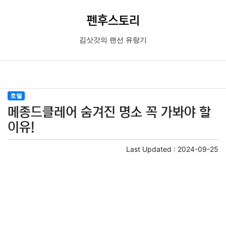
펜후스토리
김삿갓의 랜선 유랑기
호텔
메종드클레어 숨겨진 명소 꼭 가봐야 할
이유!
Last Updated :
2024-09-25