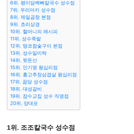
6위. 평이담백뼈칼국수 성수점
7위. 우리마키 성수점
8위. 제일곱창 본점
9위. 쵸리상경
10위. 할머니의 레시피
11위. 성수족발
12위. 땅코참숯구이 본점
13위. 성수일미락
14위. 뒷돈산
15위. 인기명 왕십리점
16위. 홍고추장삼겹살 왕십리점
17위. 꿉당 성수점
18위. 대성갈비
19위. 잠수교집 성수 직영점
20위. 양대포
1위. 조조칼국수 성수점