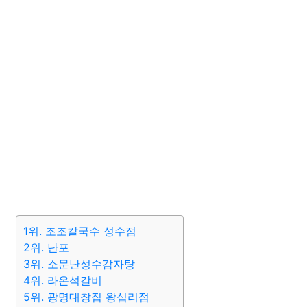
1위. 조조칼국수 성수점
2위. 난포
3위. 소문난성수감자탕
4위. 라온석갈비
5위. 광명대창집 왕십리점