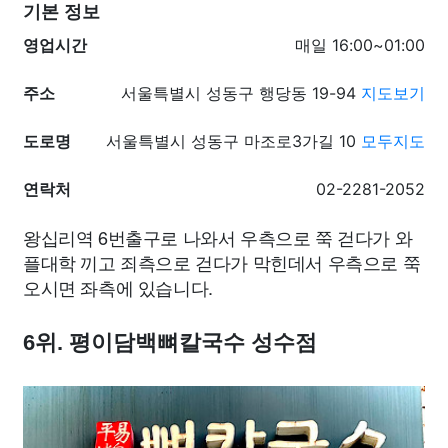
기본 정보
영업시간
매일 16:00~01:00
주소
서울특별시 성동구 행당동 19-94
지도보기
도로명
서울특별시 성동구 마조로3가길 10
모두지도
연락처
02-2281-2052
왕십리역 6번출구로 나와서 우측으로 쭉 걷다가 와
플대학 끼고 죄측으로 걷다가 막힌데서 우측으로 쭉
오시면 좌측에 있습니다.
6위. 평이담백뼈칼국수 성수점