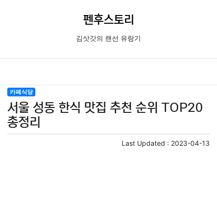
펜후스토리
김삿갓의 랜선 유랑기
카페식당
서울 성동 한식 맛집 추천 순위 TOP20
총정리
Last Updated :
2023-04-13