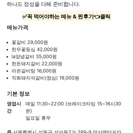
하나도 정성을 다해 준비합니다.
✅꼭 먹어야하는 메뉴 & 찐후기👈클릭
메뉴가격
꽃갈비
29,000원
한우꽃등심
42,000원
la양념갈비
35,000원
한돈돼지갈비
22,000원
라온갈비탕
16,000원
직화돼지석갈비(점심)
19,000원
기본 정보
영업시
매일 11:30~22:00 (브레이크타임 15~16시30
간
분)
일요일 휴무
주
서울특별시 성동구 성수동2가 289-9 덕산엔터프라