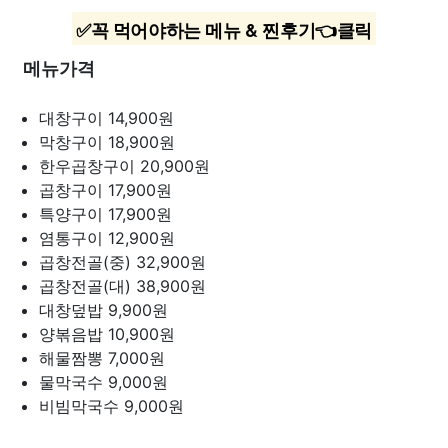
✅꼭 먹어야하는 메뉴 & 찐후기👈클릭
메뉴가격
대창구이
14,900원
막창구이
18,900원
한우곱창구이
20,900원
곱창구이
17,900원
특양구이
17,900원
염통구이
12,900원
곱창전골(중)
32,900원
곱창전골(대)
38,900원
대창덮밥
9,900원
양볶음밥
10,900원
해물짬뽕
7,000원
물막국수
9,000원
비빔막국수
9,000원