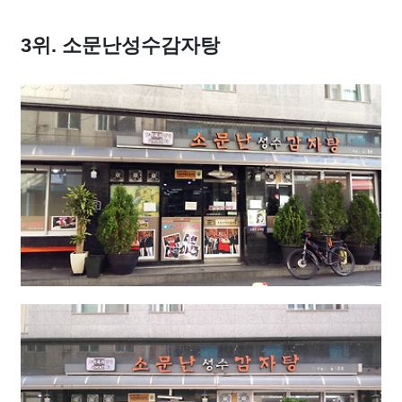
3위. 소문난성수감자탕