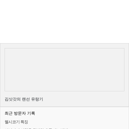
김삿갓의 랜선 유랑기
최근 방문자 기록
웰시코기 특징