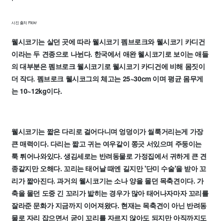
사진 출처 Flickr
웰시코기는 살던 곳에 따라 웰시코기 펨브로크와 웰시코기 카디건
이라는 두 견종으로 나뉜다. 한국에서 애완 웰시코기로 보이는 애들
의 대부분은 펨브로크 웰시코기로 웰시코기 카디건에 비해 몸짓이
더 작다. 펨브로크 웰시코그의 체고는 25~30cm 이며 평균 몸무게
는 10~12kg이다.
웰시코기는 짧은 다리로 걸어다니며 엉덩이가 씰룩거리는게 가장
큰 매력이다. 다리는 짧고 귀는 여우같이 쫑긋 서있으며 주둥이는
툭 튀어나와있다. 생김세로는 반려동물로 가정집에서 귀하게 큰 견
종같지만 오해다. 꼬리는 태어날 때엔 길지만 '단미 수술'을 받아 꼬
리가 짧아진다. 과거의 웰시코기는 소나 양을 몰던 목축견이다. 가
축을 몰던 도중 긴 꼬리가 밟히는 경우가 많아 태어나자마자 꼬리를
잘라준 문화가 지금까지 이어져왔다. 현재는 목축견이 아닌 반려동
물로 자리 잡으면서 굳이 꼬리를 자르지 않아도 되지만 아직까지도