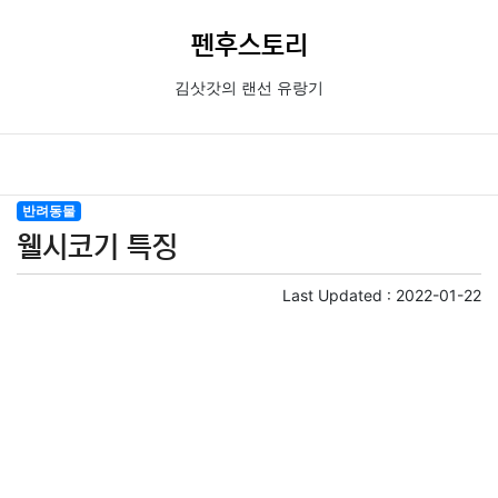
펜후스토리
김삿갓의 랜선 유랑기
반려동물
웰시코기 특징
Last Updated :
2022-01-22