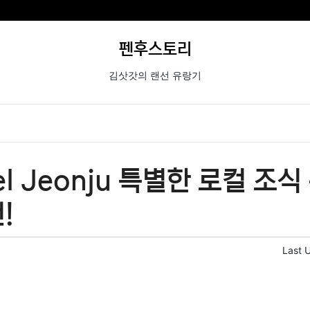
펜후스토리
김삿갓의 랜선 유랑기
tel Jeonju 특별한 로컬 조
!
Last 