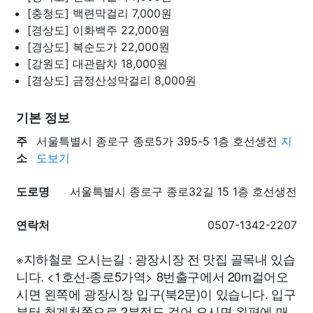
[충청도] 백련막걸리
7,000원
[경상도] 이화백주
22,000원
[경상도] 복순도가
22,000원
[강원도] 대관람차
18,000원
[경상도] 금정산성막걸리
8,000원
기본 정보
주
서울특별시 종로구 종로5가 395-5 1층 호선생전
지
소
도보기
도로명
서울특별시 종로구 종로32길 15 1층 호선생전
연락처
0507-1342-2207
※지하철로 오시는길 : 광장시장 전 맛집 골목내 있습
니다. <1호선-종로5가역> 8번출구에서 20m걸어오
시면 왼쪽에 광장시장 입구(북2문)이 있습니다. 입구
부터 청계천쪽으로 2분정도 걸어 오시면 왼편에 매