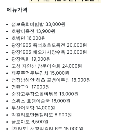
메뉴가격
점보육회비빔밥
33,000원
호랑이육전
13,900원
호빔면
16,000원
광장1905 즉석호호모듬전
20,000원
광장1905 배오개시장수육
23,000원
광장육회
19,000원
고성 자연산 참문어숙회
24,000원
제주주먹두부김치
15,000원
청정남해안 해초 골뱅이무침
18,000원
명란구이
17,000원
순창고추장오돌뼈볶음
13,000원
스위스 호랭이술국
16,000원
부산어묵탕
14,000원
막걸리로만든젤라또
8,900원
꿀토마토
6,500원
[전라도] 해창막걸리 6도
15,000원