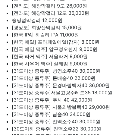
[전라도] 해창막걸리 9도
26,000원
[전라도] 해창막걸리 12도
36,000원
송명섭막걸리
12,000원
[경상도] 희양산막걸리
15,000원
[한국 IPA] 하슬라 IPA
11,000원
[한국 에일] 포타페일에일(감자)
8,000원
[한국 에일 맥주] 압구정오렌지
9,000원
[한국 라거 맥주] 서울라거
9,000원
[한국 사우어 맥주] 설레임
9,000원
[31도이상 증류주] 병영소주40
30,000원
[31도이상 증류주] 문배술40
22,000원
[31도이상 증류주] 문경바람백자40
36,000원
[31도이상 증류주]서울고량주레드35
18,000원
[31도이상 증류주] 추사 40
42,000원
[31도이상 증류주] 서울의밤블랙40
29,000원
[31도이상 증류주] 담솔40
34,000원
[31도이상 증류주] 진맥소주40
30,000원
[30도이하 증류주] 진맥소주22
30,000원