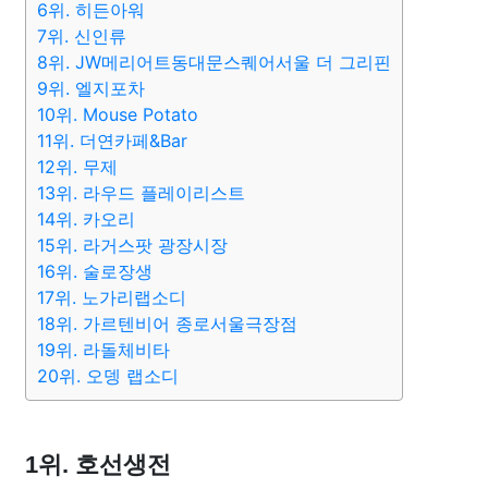
6위. 히든아워
7위. 신인류
8위. JW메리어트동대문스퀘어서울 더 그리핀
9위. 엘지포차
10위. Mouse Potato
11위. 더연카페&Bar
12위. 무제
13위. 라우드 플레이리스트
14위. 카오리
15위. 라거스팟 광장시장
16위. 술로장생
17위. 노가리랩소디
18위. 가르텐비어 종로서울극장점
19위. 라돌체비타
20위. 오뎅 랩소디
1위. 호선생전