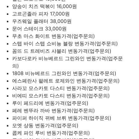
양송이 치즈 떡볶이
16,000원
고르곤졸라 피자
17,000원
우즈웨일 플래터
38,000원
문어 스테이크
33,000원
무초 마스 화이트
변동가격(업주문의)
스텝 바이 스텝 쇼비뇽 블랑
변동가격(업주문의)
꼼뜨 드 트레비즈 샤블리
변동가격(업주문의)
카보다로카 비뉴베르드 그린와인
변동가격(업주문
의)
1808 비뉴베르드 그린와인
변동가격(업주문의)
에스페란사 팔레트 로제와인
변동가격(업주문의)
사라꼬 모스카토 다스티
변동가격(업주문의)
비에띠 모스카토 다스티
변동가격(업주문의)
루이 페드리에
변동가격(업주문의)
페레 벤뚜라 까바
변동가격(업주문의)
파이퍼 하이직 뀌베 브뤼
변동가격(업주문의)
모엣 샹동
변동가격(업주문의)
콥케 파인 루비
변동가격(업주문의)