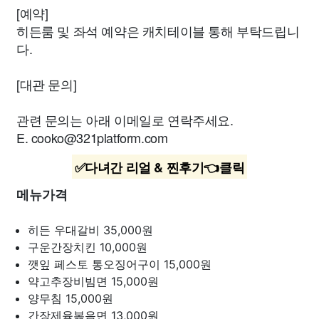
[예약]
히든룸 및 좌석 예약은 캐치테이블 통해 부탁드립니
다.
[대관 문의]
관련 문의는 아래 이메일로 연락주세요.
E.
cooko@321platform.com
✅다녀간 리얼 & 찐후기👈클릭
메뉴가격
히든 우대갈비
35,000원
구운간장치킨
10,000원
깻잎 페스토 통오징어구이
15,000원
약고추장비빔면
15,000원
양무침
15,000원
간장제육볶음면
13,000원