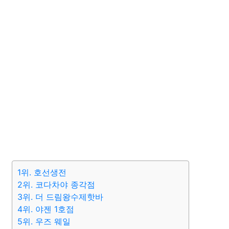
1위. 호선생전
2위. 코다차야 종각점
3위. 더 드림왕수제핫바
4위. 야젠 1호점
5위. 우즈 웨일