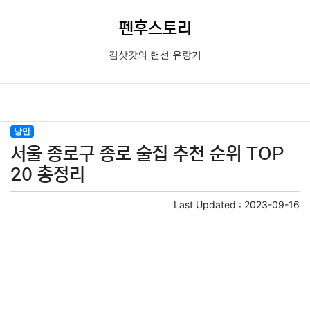
펜후스토리
김삿갓의 랜선 유랑기
낭만
서울 종로구 종로 술집 추천 순위 TOP
20 총정리
Last Updated :
2023-09-16