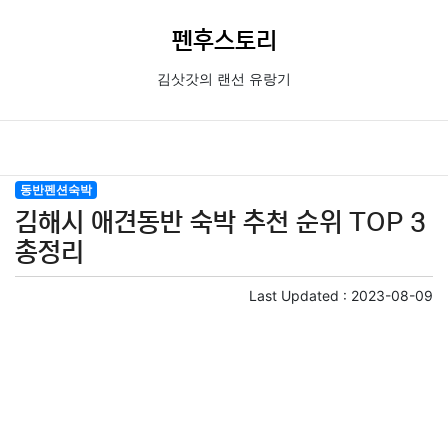
펜후스토리
김삿갓의 랜선 유랑기
동반펜션숙박
김해시 애견동반 숙박 추천 순위 TOP 3
총정리
Last Updated :
2023-08-09