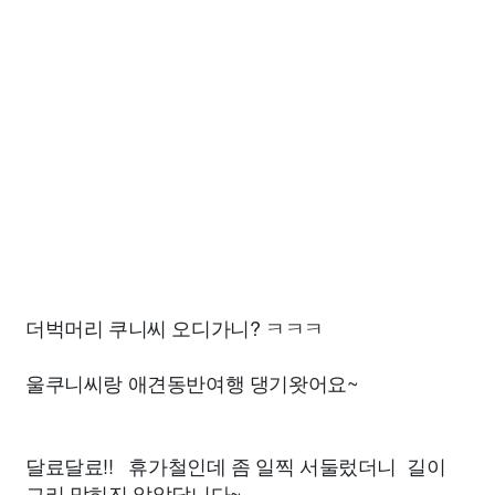
더벅머리 쿠니씨 오디가니? ㅋㅋㅋ
울쿠니씨랑 애견동반여행 댕기왓어요~
달료달료!! 휴가철인데 좀 일찍 서둘렀더니 길이
그리 막히진 않았답니다~