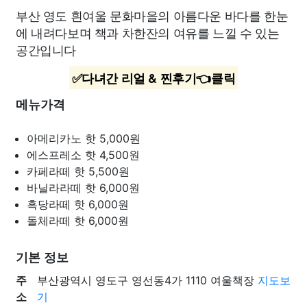
부산 영도 흰여울 문화마을의 아름다운 바다를 한눈
에 내려다보며 책과 차한잔의 여유를 느낄 수 있는
공간입니다
✅다녀간 리얼 & 찐후기👈클릭
메뉴가격
아메리카노 핫
5,000원
에스프레소 핫
4,500원
카페라떼 핫
5,500원
바닐라라떼 핫
6,000원
흑당라떼 핫
6,000원
돌체라떼 핫
6,000원
기본 정보
주
부산광역시 영도구 영선동4가 1110 여울책장
지도보
소
기