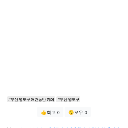
#부산 영도구 애견동반 카페
#부산 영도구
👍최고
😗오우
0
0