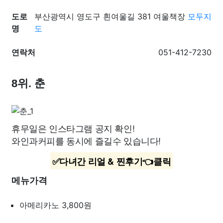
도로
부산광역시 영도구 흰여울길 381 여울책장
모두지
명
도
연락처
051-412-7230
8위. 춘
휴무일은 인스타그램 공지 확인!
와인과커피를 동시에 즐길수 있습니다!
✅다녀간 리얼 & 찐후기👈클릭
메뉴가격
아메리카노
3,800원