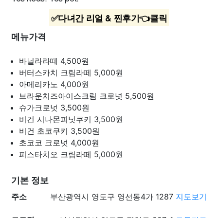
✅다녀간 리얼 & 찐후기👈클릭
메뉴가격
바닐라라떼
4,500원
버터스카치 크림라떼
5,000원
아메리카노
4,000원
브라운치즈아이스크림 크로넛
5,500원
슈가크로넛
3,500원
비건 시나몬피넛쿠키
3,500원
비건 초코쿠키
3,500원
초코코 크로넛
4,000원
피스타치오 크림라떼
5,000원
기본 정보
주소
부산광역시 영도구 영선동4가 1287
지도보기