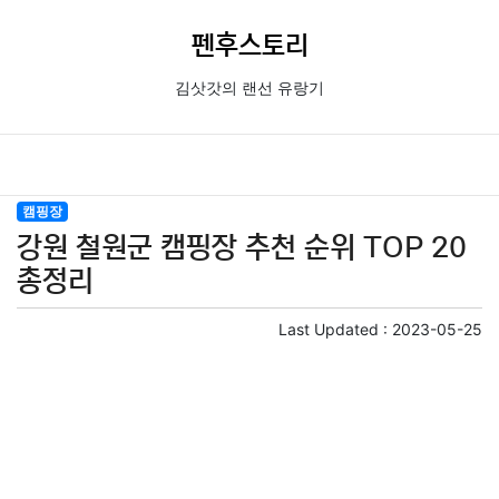
펜후스토리
김삿갓의 랜선 유랑기
캠핑장
강원 철원군 캠핑장 추천 순위 TOP 20
총정리
Last Updated :
2023-05-25