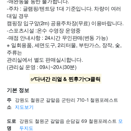
-애완동물 동반 불가합니다.
-주차 : 글램핑/텐트당 1대 기준입니다. 차량이 여러
대일 경우
캠핑장 입구앞(2m) 공용주차장(무료) 이용바랍니다.
-스포츠시설 :온수 수영장 운영중
-매점 안내사항 : 24시간 무인판매(변동 가능)
※ 일회용품, 세면도구, 2리터물, 부탄가스, 장작, 숯,
주류는
관리실에서 별도 판매실시합니다.
(관리실 운영 : 09시~20시30분)
✅다녀간 리얼 & 찐후기👈클릭
기본 정보
주
강원도 철원군 갈말읍 군탄리 710-1 철원포레스트
소
지도보기
도로
강원도 철원군 갈말읍 순담길 69 철원포레스트
모
명
두지도