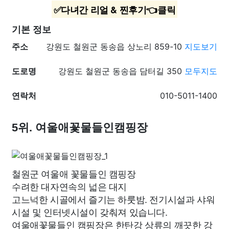
✅다녀간 리얼 & 찐후기👈클릭
기본 정보
주소
강원도 철원군 동송읍 상노리 859-10
지도보기
도로명
강원도 철원군 동송읍 담터길 350
모두지도
연락처
010-5011-1400
5위. 여울애꽃물들인캠핑장
철원군 여울애 꽃물들인 캠핑장
수려한 대자연속의 넓은 대지
고느넉한 시골에서 즐기는 하룻밤. 전기시설과 샤워
시설 및 인터넷시설이 갖춰져 있습니다.
여울애꽃물들인 캠핑장은 한탄강 상류의 깨끗한 강