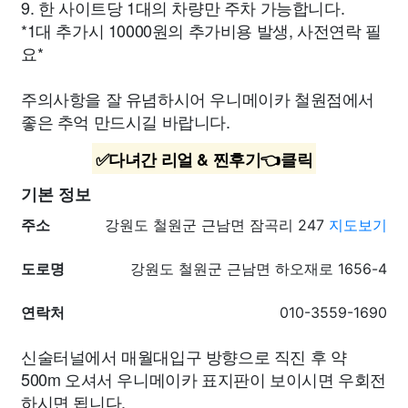
9. 한 사이트당 1대의 차량만 주차 가능합니다.
*1대 추가시 10000원의 추가비용 발생, 사전연락 필
요*
주의사항을 잘 유념하시어 우니메이카 철원점에서
좋은 추억 만드시길 바랍니다.
✅다녀간 리얼 & 찐후기👈클릭
기본 정보
주소
강원도 철원군 근남면 잠곡리 247
지도보기
도로명
강원도 철원군 근남면 하오재로 1656-4
연락처
010-3559-1690
신술터널에서 매월대입구 방향으로 직진 후 약
500m 오셔서 우니메이카 표지판이 보이시면 우회전
하시면 됩니다.