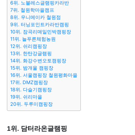
6위. 노블레스글램핑카라반
7위. 철원학마을캠프
8위. 우니메이카 철원점
9위. 터닝포인트카라반캠핑
10위. 잠곡리매일민박캠핑장
11위. 늘푸른체험농원
12위. 쉬리캠핑장
13위. 한탄강글램핑
14위. 화강수변오토캠핑장
15위. 밤개울 캠핑장
16위. 서울캠핑장 철원평화마을
17위. DMZ캠핑장
18위. 다슬기캠핑장
19위. 쉬리마을
20위. 두루미캠핑장
1위. 담터라온글램핑