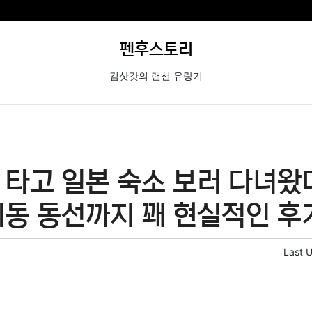
펜후스토리
김삿갓의 랜선 유랑기
타고 일본 숙소 보러 다녀왔더
이동 동선까지 꽤 현실적인 후
Last 