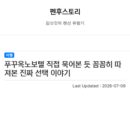
펜후스토리
김삿갓의 랜선 유랑기
여행
푸꾸옥노보텔 직접 묵어본 듯 꼼꼼히 따
져본 진짜 선택 이야기
Last Updated :
2026-07-09