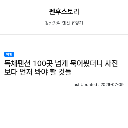
펜후스토리
김삿갓의 랜선 유랑기
여행
독채펜션 100곳 넘게 묵어봤더니 사진
보다 먼저 봐야 할 것들
Last Updated :
2026-07-09