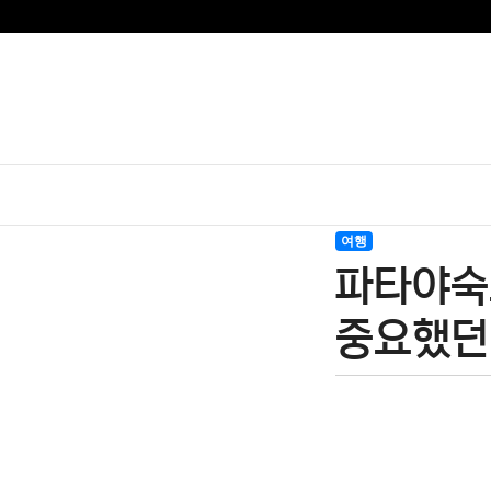
여행
파타야숙
중요했던