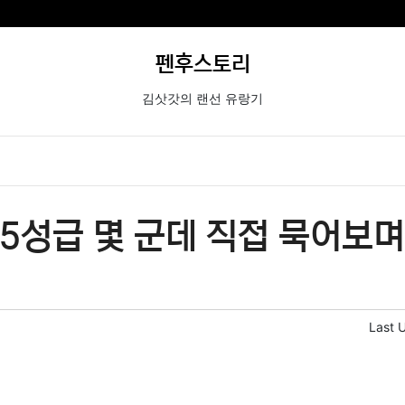
펜후스토리
김삿갓의 랜선 유랑기
5성급 몇 군데 직접 묵어보며
Last 