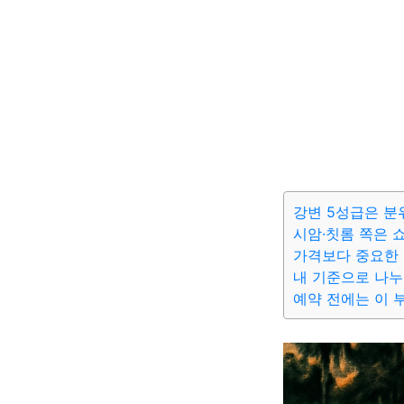
강변 5성급은 분
시암·칫롬 쪽은 
가격보다 중요한 건
내 기준으로 나
예약 전에는 이 