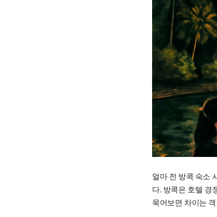
얼마 전 방콕 숙소
다. 방콕은 호텔 
묵어보면 차이는 객실