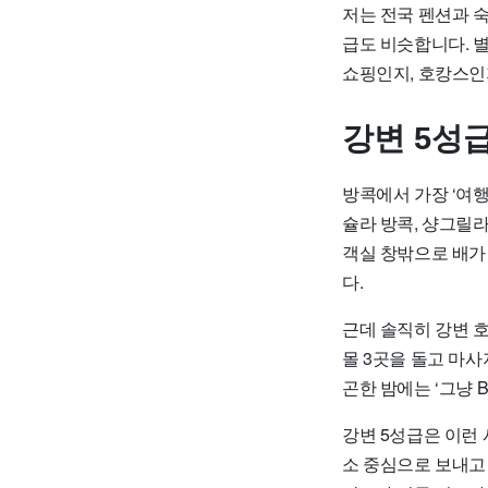
저는 전국 펜션과 
급도 비슷합니다. 별
쇼핑인지, 호캉스인
강변 5성
방콕에서 가장 ‘여행
슐라 방콕, 샹그릴라
객실 창밖으로 배가
다.
근데 솔직히 강변 
몰 3곳을 돌고 마사
곤한 밤에는 ‘그냥 
강변 5성급은 이런 
소 중심으로 보내고 