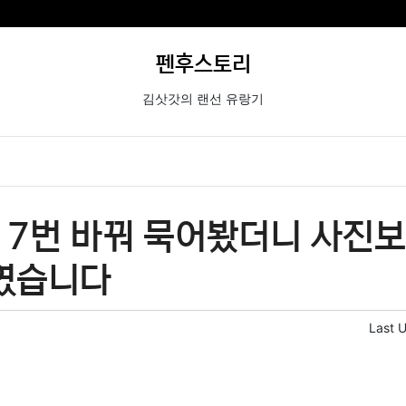
펜후스토리
김삿갓의 랜선 유랑기
 7번 바꿔 묵어봤더니 사진보
보였습니다
Last 