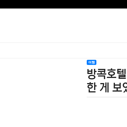
여행
방콕호텔
한 게 