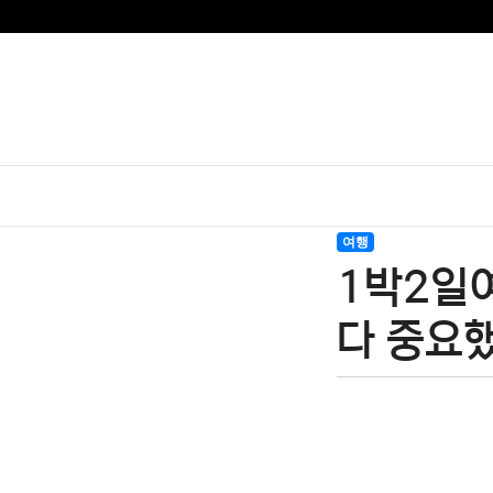
여행
1박2일여
다 중요