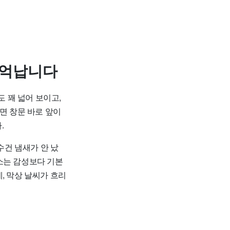
기억납니다
도 꽤 넓어 보이고,
면 창문 바로 앞이
.
수건 냄새가 안 났
숙소는 감성보다 기본
, 막상 날씨가 흐리