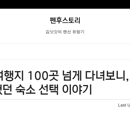
펜후스토리
김삿갓의 랜선 유랑기
행지 100곳 넘게 다녀보니,
했던 숙소 선택 이야기
Last 