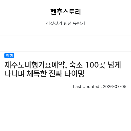
펜후스토리
김삿갓의 랜선 유랑기
여행
제주도비행기표예약, 숙소 100곳 넘게
다니며 체득한 진짜 타이밍
Last Updated :
2026-07-05