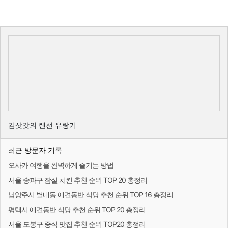
김삿갓의 랜선 유랑기
최근 방문자 기록
오사카 여행을 완벽하게 즐기는 방법
서울 송파구 잠실 치킨 추천 순위 TOP 20 총정리
남양주시 별내동 애견동반 식당 추천 순위 TOP 16 총정리
평택시 애견동반 식당 추천 순위 TOP 20 총정리
서울 도봉구 중식 맛집 추천 순위 TOP20 총정리