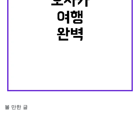
볼 만한 글