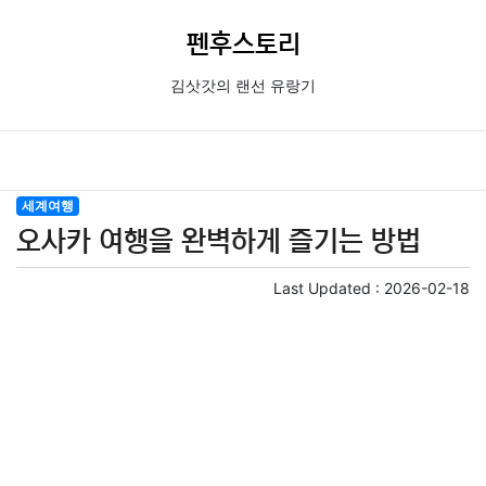
펜후스토리
김삿갓의 랜선 유랑기
세계여행
오사카 여행을 완벽하게 즐기는 방법
Last Updated :
2026-02-18