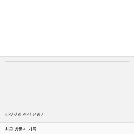
김삿갓의 랜선 유랑기
최근 방문자 기록