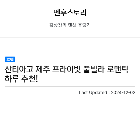
펜후스토리
김삿갓의 랜선 유랑기
호텔
산티아고 제주 프라이빗 풀빌라 로맨틱
하루 추천!
Last Updated :
2024-12-02