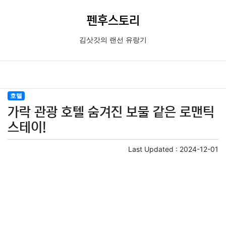
펜후스토리
김삿갓의 랜선 유랑기
호텔
가락 관광 호텔 숨겨진 보물 같은 로맨틱
스테이!
Last Updated :
2024-12-01