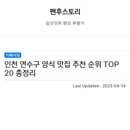
펜후스토리
김삿갓의 랜선 유랑기
카페식당
인천 연수구 양식 맛집 추천 순위 TOP
20 총정리
Last Updated :
2023-04-14