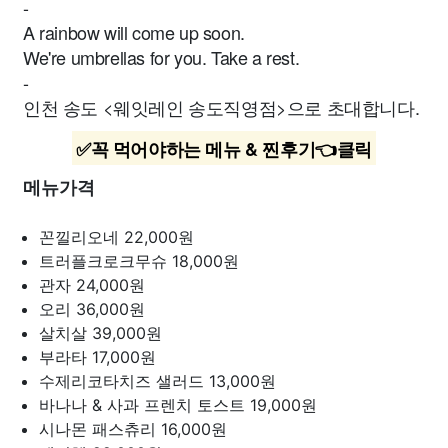
-
A rainbow will come up soon.
We're umbrellas for you. Take a rest.
-
인천 송도 <웨잇레인 송도직영점>으로 초대합니다.
✅꼭 먹어야하는 메뉴 & 찐후기👈클릭
메뉴가격
꼰낄리오네
22,000원
트러플크로크무슈
18,000원
관자
24,000원
오리
36,000원
살치살
39,000원
부라타
17,000원
수제리코타치즈 샐러드
13,000원
바나나 & 사과 프렌치 토스트
19,000원
시나몬 패스츄리
16,000원