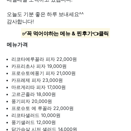
오늘도 기분 좋은 하루 보내세요^^
감사합니다!
✅꼭 먹어야하는 메뉴 & 찐후기👈클릭
메뉴가격
리코타에루꼴라 피자
22,000원
카프리초사 피자
19,000원
프로슈토에풍기 피자
21,000원
카프레제 피자
23,000원
마르게리따 피자
17,000원
고르곤졸라
18,000원
풍기피자
20,000원
프로슈토 에 루꼴라
22,000원
리코타샐러드
10,000원
풍기샐러드
12,000원
닭가슴살 시저 샐러드
14,000원