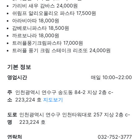
가리비 새우 감바스
24,000원
쉬림프 알리오올리오 파스타
17,500원
아라비아따
18,000원
감베로니파스타
18,500원
까르보나라
18,000원
트러플풍기크림파스타
17,000원
트러플 풍기 크림 스테이크 리조또
24,000원
기본 정보
영업시간
매일 10:00~22:00
주
인천광역시 연수구 송도동 84-2 지상 2층 c-
소
223,224 호
지도보기
도로
인천광역시 연수구 인천타워대로 257 지상 2층 c-
명
223,224 호
연락처
032-752-3777