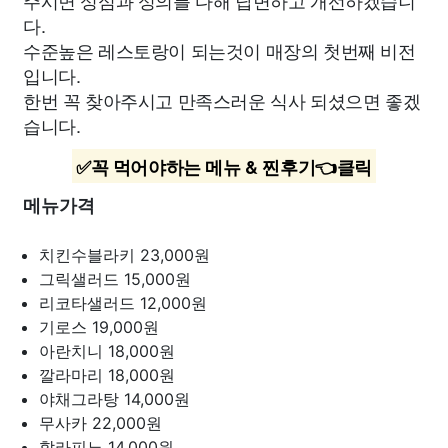
주시면 성심과 성의를 다해 답변하고 개선하겠습니
다.
수준높은 레스토랑이 되는것이 매장의 첫번째 비전
입니다.
한번 꼭 찾아주시고 만족스러운 식사 되셨으면 좋겠
습니다.
✅꼭 먹어야하는 메뉴 & 찐후기👈클릭
메뉴가격
치킨수블라키
23,000원
그릭샐러드
15,000원
리코타샐러드
12,000원
기로스
19,000원
아란치니
18,000원
깔라마리
18,000원
야채그라탕
14,000원
무사카
22,000원
할라피뇨
14,000원