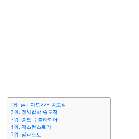
1위. 풀사이드228 송도점
2위. 정씨함박 송도점
3위. 송도 수블라키아
4위. 웨스턴스토리
5위. 임파스토