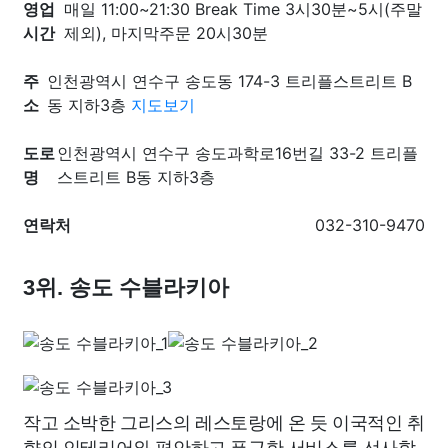
영업
매일 11:00~21:30 Break Time 3시30분~5시(주말
시간
제외), 마지막주문 20시30분
주
인천광역시 연수구 송도동 174-3 트리플스트리트 B
소
동 지하3층
지도보기
도로
인천광역시 연수구 송도과학로16번길 33-2 트리플
명
스트리트 B동 지하3층
연락처
032-310-9470
3위. 송도 수블라키아
작고 소박한 그리스의 레스토랑에 온 듯 이국적인 취
향의 인테리어와 편안하고 푸근한 서비스를 선사합