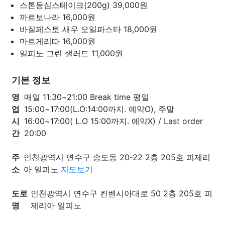
스톤등심스테이크(200g)
39,000원
까르보나라
16,000원
바질페스토 새우 오일파스타
18,000원
마르게리따
16,000원
일피노 그린 샐러드
11,000원
기본 정보
영
매일 11:30~21:00 Break time 평일
업
15:00~17:00(L.O:14:00까지. 예약O), 주말
시
16:00~17:00( L.O 15:00까지. 예약X) / Last order
간
20:00
주
인천광역시 연수구 송도동 20-22 2층 205호 피제리
소
아 일피노
지도보기
도로
인천광역시 연수구 컨벤시아대로 50 2층 205호 피
명
제리아 일피노