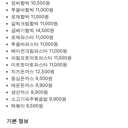
정씨함박
10,500원
투움바함박
11,000원
로제함박
11,000원
갈릭크림함박
11,000원
곱배기함박
14,500원
로제파스타
11,000원
투움바파스타
11,000원
베이컨크림파스타
11,000원
쉬림프토마토파스타
11,000원
미트토마토파스타
11,000원
치즈돈까스
12,500원
등심돈까스
9,500원
매운돈까스
9,900원
생선까스
8,900원
소고기숙주볶음밥
9,900원
떡볶이
6,500원
기본 정보