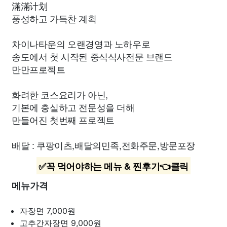
滿滿计划
풍성하고 가득찬 계획
차이나타운의 오랜경영과 노하우로
송도에서 첫 시작된 중식식사전문 브랜드
만만프로젝트
화려한 코스요리가 아닌,
기본에 충실하고 전문성을 더해
만들어진 첫번째 프로젝트
배달 : 쿠팡이츠,배달의민족,전화주문,방문포장
✅꼭 먹어야하는 메뉴 & 찐후기👈클릭
메뉴가격
자장면
7,000원
고추간자장면
9,000원