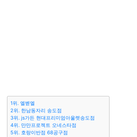
1위. 엘벧엘
2위. 한남동자리 송도점
3위. js가든 현대프리미엄아울렛송도점
4위. 만만프로젝트 오네스타점
5위. 호랑이반점 68공구점