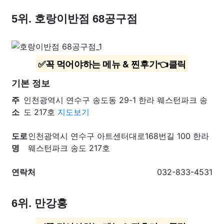
5위. 호랑이반점 68공구점
✅꼭 먹어야하는 메뉴 & 찐후기👈클릭
기본 정보
주
인천광역시 연수구 송도동 29-1 한라 웨스턴파크 송
소
도 217호
지도보기
도로
인천광역시 연수구 아트센터대로168번길 100 한라
명
웨스턴파크 송도 217호
연락처
032-833-4531
6위. 만강홍