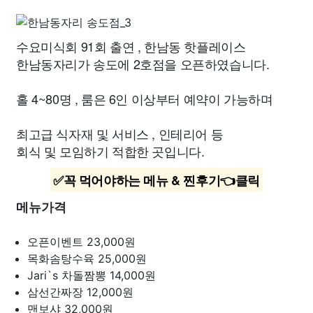
수요미식회 91회 출연 , 한남동 핫플레이스
한남동자리가 송도에 2호점을 오픈하였습니다.
홀 4~80명 , 룸은 6인 이상부터 예약이 가능하며
최고급 식자재 및 서비스 , 인테리어 등
회식 및 모임하기 적합한 곳입니다.
✅꼭 먹어야하는 메뉴 & 찐후기👈클릭
메뉴가격
오픈이벤트
23,000원
목화솜탕수육
25,000원
Jari`s 차돌짬뽕
14,000원
삼선간짜장
12,000원
맨보샤
32,000원