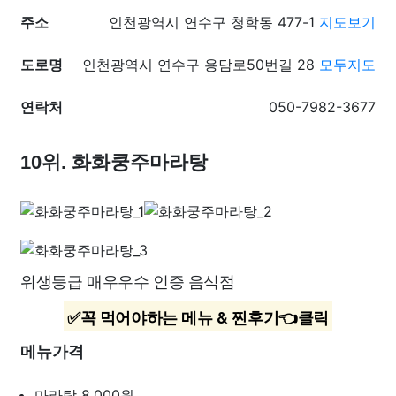
주소
인천광역시 연수구 청학동 477-1
지도보기
도로명
인천광역시 연수구 용담로50번길 28
모두지도
연락처
050-7982-3677
10위. 화화쿵주마라탕
위생등급 매우우수 인증 음식점
✅꼭 먹어야하는 메뉴 & 찐후기👈클릭
메뉴가격
마라탕
8,000원