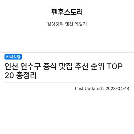
펜후스토리
김삿갓의 랜선 유랑기
카페식당
인천 연수구 중식 맛집 추천 순위 TOP
20 총정리
Last Updated :
2023-04-14