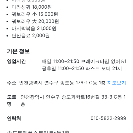
마라샹궈
18,000원
꿔보러우 小
15,000원
꿔보러우 大
20,000원
바지락볶음
21,000원
탄산음료
2,000원
기본 정보
영업시간
매일 11:00~21:50 브레이크타임 없어요!
공휴일 11:00~21:50 라스트 오더 21시
주소
인천광역시 연수구 송도동 176-1 C동 1층
지도보기
도로
인천광역시 연수구 송도과학로16번길 33-3 C동 1
명
층
연락처
010-5822-2999
송도트리플스트리트c동1층