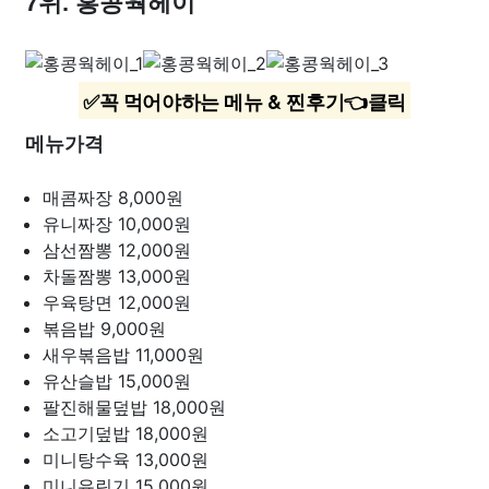
7위. 홍콩웍헤이
✅꼭 먹어야하는 메뉴 & 찐후기👈클릭
메뉴가격
매콤짜장
8,000원
유니짜장
10,000원
삼선짬뽕
12,000원
차돌짬뽕
13,000원
우육탕면
12,000원
볶음밥
9,000원
새우볶음밥
11,000원
유산슬밥
15,000원
팔진해물덮밥
18,000원
소고기덮밥
18,000원
미니탕수육
13,000원
미니유린기
15,000원