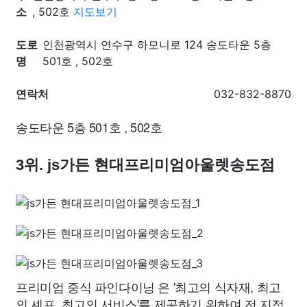
소
, 502호
지도보기
도로
인천광역시 연수구 하모니로 124 송도타운 5층
명
501호 , 502호
연락처
032-832-8870
송도타운 5층 501호 , 502호
3위. js가든 현대프리미엄아울렛송도점
프리미엄 중식 파인다이닝
은 '최고의 식자재, 최고
의 셰프, 최고의 서비스'를 제공하기 위하여 전 지점