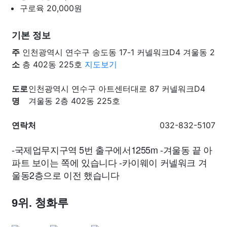
구로육
20,000원
기본 정보
주
인천광역시 연수구 송도동 17-1 커넬워크D4 겨울동 2
소
층 402동 225호
지도보기
도로
인천광역시 연수구 아트센터대로 87 커넬워크D4
명
겨울동 2층 402동 225호
연락처
032-832-5107
-국제업무지구역 5번 출구에서1255m -겨울동 끝 아
파트 보이는 쪽에 있습니다 -카이웨이 커넬워크 겨
울동2층으로 이전 했습니다
9위. 청화루