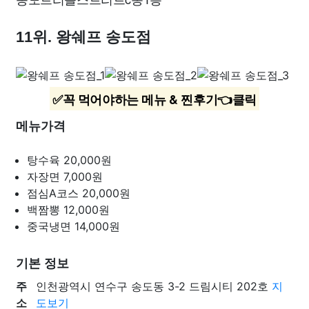
11위. 왕쉐프 송도점
✅꼭 먹어야하는 메뉴 & 찐후기👈클릭
메뉴가격
탕수육
20,000원
자장면
7,000원
점심A코스
20,000원
백짬뽕
12,000원
중국냉면
14,000원
기본 정보
주
인천광역시 연수구 송도동 3-2 드림시티 202호
지
소
도보기