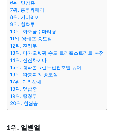
6위. 만강홍
7위. 홍콩웍헤이
8위. 카이웨이
9위. 청화루
10위. 화화쿵주마라탕
11위. 왕쉐프 송도점
12위. 진허우
13위. 마카오훠궈 송도 트리플스트리트 본점
14위. 진진차이나
15위. 쉐라톤그랜드인천호텔 유에
16위. 따룽훠궈 송도점
17위. 아리산체
18위. 덮밥중
19위. 중청루
20위. 한짬뽕
1위. 엘벧엘