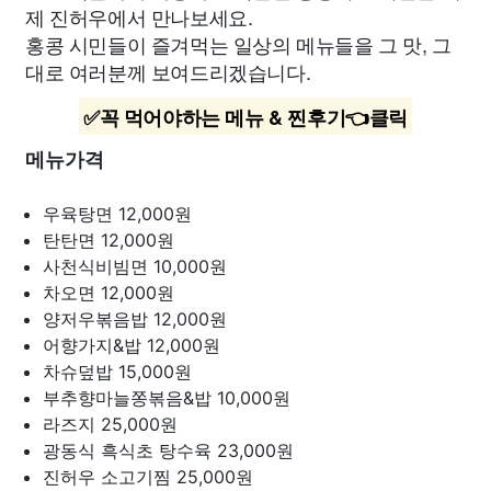
제 진허우에서 만나보세요.
홍콩 시민들이 즐겨먹는 일상의 메뉴들을 그 맛, 그
대로 여러분께 보여드리겠습니다.
✅꼭 먹어야하는 메뉴 & 찐후기👈클릭
메뉴가격
우육탕면
12,000원
탄탄면
12,000원
사천식비빔면
10,000원
차오면
12,000원
양저우볶음밥
12,000원
어향가지&밥
12,000원
차슈덮밥
15,000원
부추향마늘쫑볶음&밥
10,000원
라즈지
25,000원
광동식 흑식초 탕수육
23,000원
진허우 소고기찜
25,000원