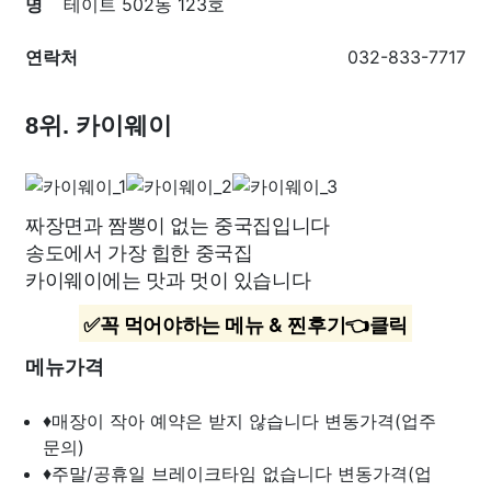
명
테이트 502동 123호
연락처
032-833-7717
8위. 카이웨이
짜장면과 짬뽕이 없는 중국집입니다
송도에서 가장 힙한 중국집
카이웨이에는 맛과 멋이 있습니다
✅꼭 먹어야하는 메뉴 & 찐후기👈클릭
메뉴가격
♦️매장이 작아 예약은 받지 않습니다
변동가격(업주
문의)
♦️주말/공휴일 브레이크타임 없습니다
변동가격(업