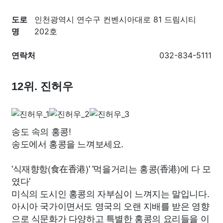
도로
인천광역시 연수구 컨벤시아대로 81 드림시티
명
202호
연락처
032-834-5111
12위. 진허우
송도 속의 홍콩!
송도에서 홍콩을 느껴보세요.
'식재향항(食在香港)' '먹을거리는 홍콩(香港)에 다 모
였다'
미식의 도시인 홍콩의 자부심이 느껴지는 말입니다.
아시아 국가이면서도 영국의 오랜 지배를 받은 영향
으로 식문화가 다양하고 특별한 홍콩의 요리들을 이