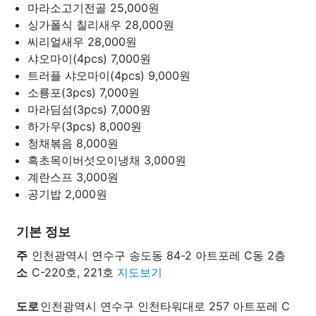
마라소고기전골
25,000원
싱가폴식 칠리새우
28,000원
씨리얼새우
28,000원
샤오마이(4pcs)
7,000원
트러플 샤오마이(4pcs)
9,000원
소룡포(3pcs)
7,000원
마라딤섬(3pcs)
7,000원
하가우(3pcs)
8,000원
청채볶음
8,000원
흑초목이버섯오이냉채
3,000원
계란스프
3,000원
공기밥
2,000원
기본 정보
주
인천광역시 연수구 송도동 84-2 아트포레 C동 2층
소
C-220호, 221호
지도보기
도로
인천광역시 연수구 인천타워대로 257 아트포레 C