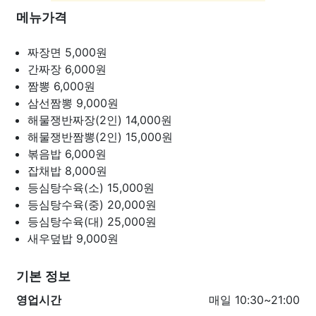
메뉴가격
짜장면
5,000원
간짜장
6,000원
짬뽕
6,000원
삼선짬뽕
9,000원
해물쟁반짜장(2인)
14,000원
해물쟁반짬뽕(2인)
15,000원
볶음밥
6,000원
잡채밥
8,000원
등심탕수육(소)
15,000원
등심탕수육(중)
20,000원
등심탕수육(대)
25,000원
새우덮밥
9,000원
기본 정보
영업시간
매일 10:30~21:00