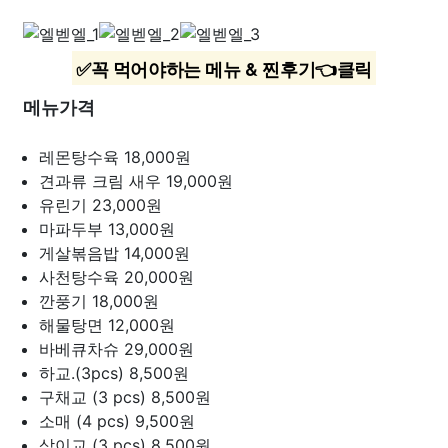
✅꼭 먹어야하는 메뉴 & 찐후기👈클릭
메뉴가격
레몬탕수육
18,000원
견과류 크림 새우
19,000원
유린기
23,000원
마파두부
13,000원
게살볶음밥
14,000원
사천탕수육
20,000원
깐풍기
18,000원
해물탕면
12,000원
바베큐차슈
29,000원
하교.(3pcs)
8,500원
구채교 (3 pcs)
8,500원
소매 (4 pcs)
9,500원
삼이교 (3 pcs)
8,500원