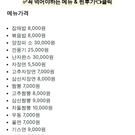
✅꼭 먹어야하는 메뉴 & 찐후기👈클릭
메뉴가격
잡채밥
8,000원
볶음밥
8,000원
양장피 소
30,000원
깐풍기
25,000원
난자완스
30,000원
자장면
5,500원
고추자장면
7,000원
삼선자장면
8,000원
짬뽕
7,000원
고추짬뽕
8,000원
삼선짬뽕
9,000원
차돌짬뽕
10,000원
우동
7,000원
울면
7,000원
기스면
9,000원