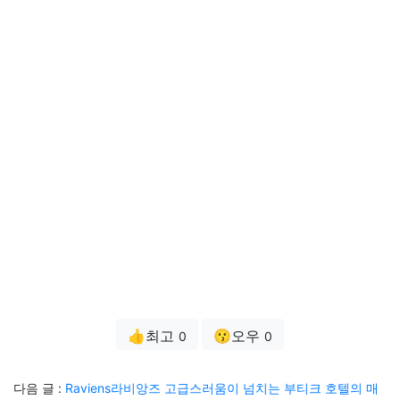
👍최고
😗오우
0
0
다음 글 :
Raviens라비앙즈 고급스러움이 넘치는 부티크 호텔의 매