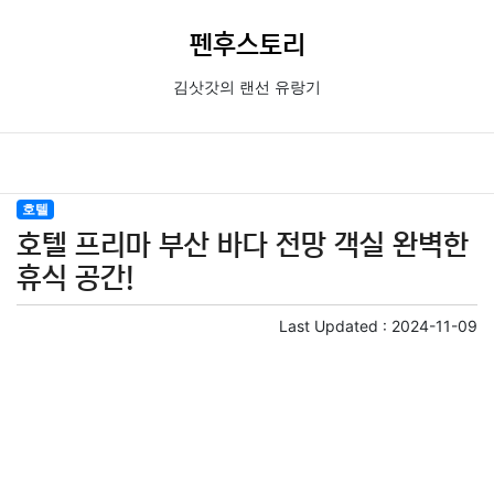
펜후스토리
김삿갓의 랜선 유랑기
호텔
호텔 프리마 부산 바다 전망 객실 완벽한
휴식 공간!
Last Updated :
2024-11-09