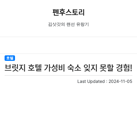
펜후스토리
김삿갓의 랜선 유랑기
호텔
브릿지 호텔 가성비 숙소 잊지 못할 경험!
Last Updated :
2024-11-05