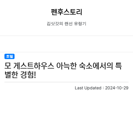
펜후스토리
김삿갓의 랜선 유랑기
호텔
모 게스트하우스 아늑한 숙소에서의 특
별한 경험!
Last Updated :
2024-10-29