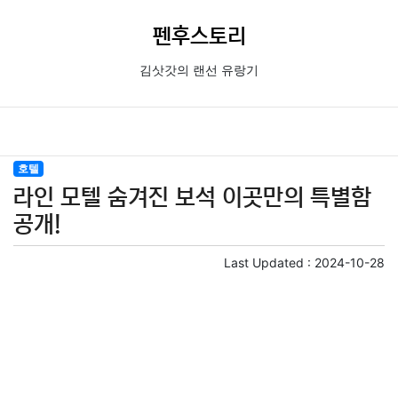
펜후스토리
김삿갓의 랜선 유랑기
호텔
라인 모텔 숨겨진 보석 이곳만의 특별함
공개!
Last Updated :
2024-10-28