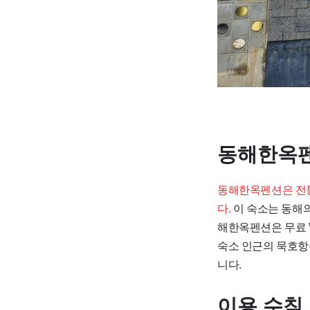
동해한옥펜
동해한옥펜션은 전통
다.
이 숙소는 동해의
해한옥펜션은 무료 W
숙소 인근의 묵호항
니다.
이용 수칙