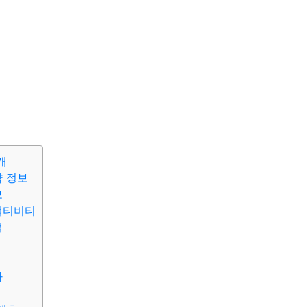
개
약 정보
보
액티비티
책
차