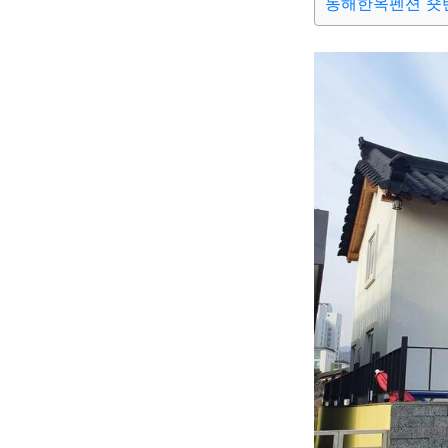
동해한옥펜션 숏