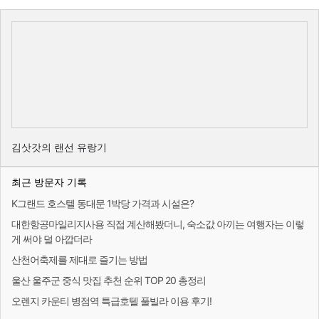
김삿갓의 랜선 유랑기
최근 방문자 기록
K그랜드 호스텔 동대문 1박당 가격과 시설은?
대한항공마일리지사용 직접 계산해봤더니, 숙소값 아끼는 여행자는 이렇
게 써야 덜 아깝더라
산천어축제를 제대로 즐기는 방법
울산 울주군 중식 맛집 추천 순위 TOP 20 총정리
오렌지 카운티 병점역 특급호텔 풀빌라 이용 후기!