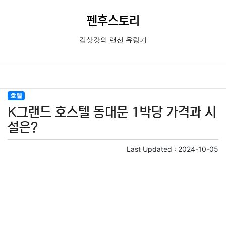
펜후스토리
김삿갓의 랜선 유랑기
호텔
K그랜드 호스텔 동대문 1박당 가격과 시
설은?
Last Updated :
2024-10-05