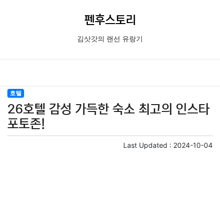
펜후스토리
김삿갓의 랜선 유랑기
호텔
26호텔 감성 가득한 숙소 최고의 인스타
포토존!
Last Updated :
2024-10-04