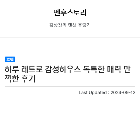
펜후스토리
김삿갓의 랜선 유랑기
호텔
하루 레트로 감성하우스 독특한 매력 만
끽한 후기
Last Updated :
2024-09-12