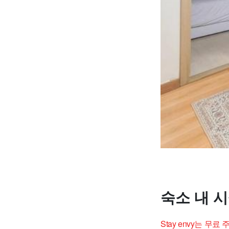
숙소 내 
Stay envy는 무