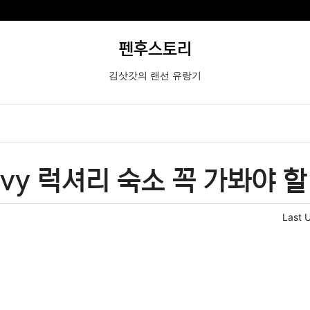
펜후스토리
김삿갓의 랜선 유랑기
Envy 럭셔리 숙소 꼭 가봐야 할
Last 