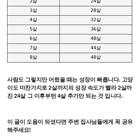
2살
24살
3살
28살
4살
32살
5살
36살
6살
40살
7살
44살
8살
48살
사람도 그렇지만 어렸을 때는 성장이 빠릅니다. 고양
이도 마찬가지로 2살까지의 성장 속도가 빨라 2살까
진 24살 그 이후부턴 4살 추가만 되는 것 입니다.
이 글이 도움이 되셨다면 주변 집사님들에게 꼭 공유
해주세요!