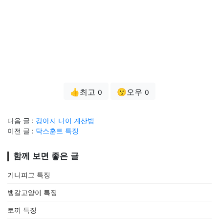
👍최고
😗오우
0
0
다음 글 :
강아지 나이 계산법
이전 글 :
닥스훈트 특징
함께 보면 좋은 글
기니피그 특징
뱅갈고양이 특징
토끼 특징