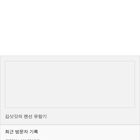
김삿갓의 랜선 유랑기
최근 방문자 기록