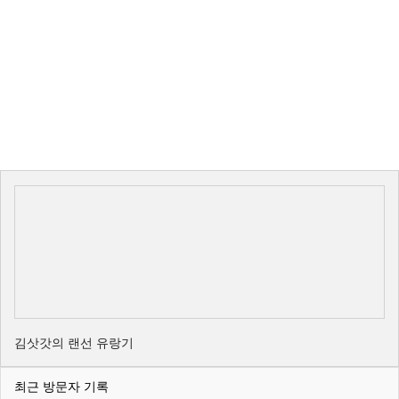
김삿갓의 랜선 유랑기
최근 방문자 기록