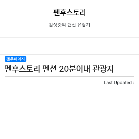
펜후스토리
김삿갓의 랜선 유랑기
펜후페이지
펜후스토리 펜션 20분이내 관광지
Last Updated :