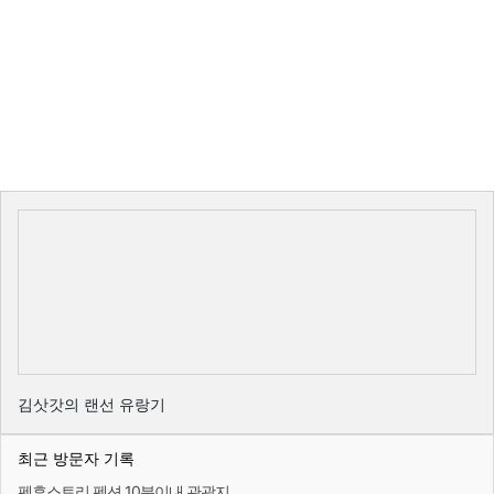
김삿갓의 랜선 유랑기
최근 방문자 기록
펜후스토리 펜션 10분이내 관광지