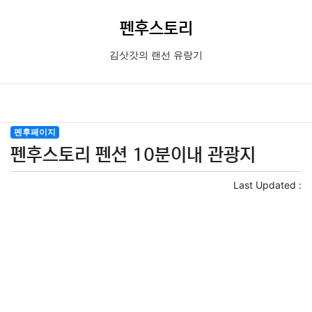
펜후스토리
김삿갓의 랜선 유랑기
펜후페이지
펜후스토리 펜션 10분이내 관광지
Last Updated :