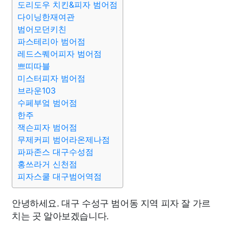
도리도우 치킨&피자 범어점
다이닝한재여관
범어모던키친
파스테리아 범어점
레드스퀘어피자 범어점
쁘띠따블
미스터피자 범어점
브라운103
수페부엌 범어점
한주
잭슨피자 범어점
무제커피 범어라온제나점
파파존스 대구수성점
홍쓰라거 신천점
피자스쿨 대구범어역점
안녕하세요. 대구 수성구 범어동 지역 피자 잘 가르
치는 곳 알아보겠습니다.