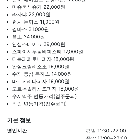
머슈룸샥슈카
22,000원
라자냐
22,000원
런치 돈까스
11,000원
감바스
21,000원
뽈뽀
34,000원
안심스테이크
39,000원
스파이시투움바파스타
17,000원
더블페퍼로니피자
18,000원
안심크림리조또
19,000원
수제 등심 돈까스
14,000원
마르게리따피자
19,000원
고르곤졸라치즈피자
18,000원
수제맥주
변동가격(업주문의)
와인
변동가격(업주문의)
기본 정보
영업시간
평일 11:30~22:00
주말 12:00~22:00