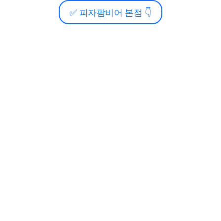
✅
피자팜비어 본점
👇