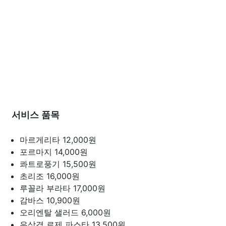
서비스 품목
마르게리타
12,000원
포르마지
14,000원
콰트로풍기
15,500원
초리조
16,000원
루꼴라 부라타
17,000원
감바스
10,900원
오리엔탈 샐러드
6,000원
우삼겹 로제 파스타
13,500원