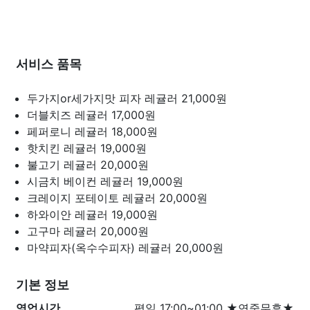
서비스 품목
두가지or세가지맛 피자 레귤러
21,000원
더블치즈 레귤러
17,000원
페퍼로니 레귤러
18,000원
핫치킨 레귤러
19,000원
불고기 레귤러
20,000원
시금치 베이컨 레귤러
19,000원
크레이지 포테이토 레귤러
20,000원
하와이안 레귤러
19,000원
고구마 레귤러
20,000원
마약피자(옥수수피자) 레귤러
20,000원
기본 정보
영업시간
평일 17:00~01:00 ★연중무휴★