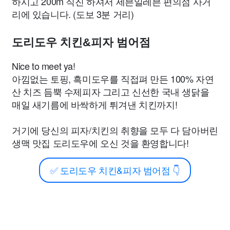
하시고 200m 직진 하셔서 세븐일레븐 편의점 사거
리에 있습니다. (도보 3분 거리)
도리도우 치킨&피자 범어점
Nice to meet ya!
아낌없는 토핑, 흑미도우를 직접펴 만든 100% 자연
산 치즈 듬뿍 수제피자 그리고 신선한 국내 생닭을
매일 새기름에 바싹하게 튀겨낸 치킨까지!
거기에 당신의 피자/치킨의 취향을 모두 다 담아버린
생맥 맛집 도리도우에 오신 것을 환영합니다!
✅
도리도우 치킨&피자 범어점
👇