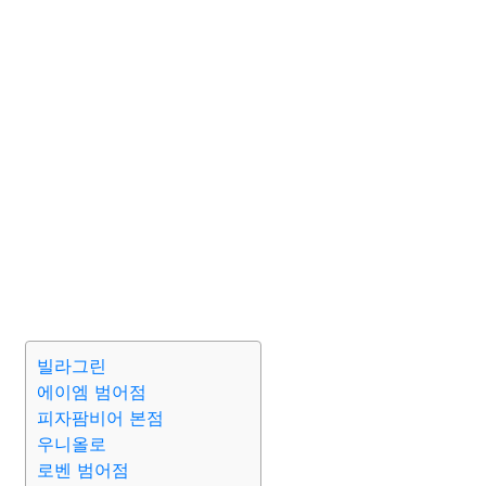
빌라그린
에이엠 범어점
피자팜비어 본점
우니올로
로벤 범어점